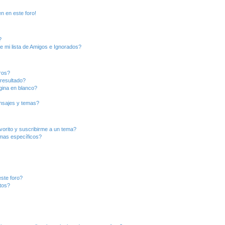
n en este foro!
?
e mi lista de Amigos e Ignorados?
ros?
resultado?
ina en blanco?
nsajes y temas?
vorito y suscribirme a un tema?
emas específicos?
ste foro?
tos?