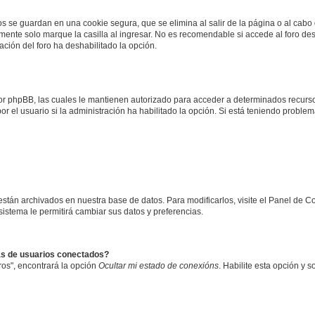
os se guardan en una cookie segura, que se elimina al salir de la página o al cab
ente solo marque la casilla al ingresar. No es recomendable si accede al foro des
tración del foro ha deshabilitado la opción.
 por phpBB, las cuales le mantienen autorizado para acceder a determinados recurso
r el usuario si la administración ha habilitado la opción. Si está teniendo problema
 están archivados en nuestra base de datos. Para modificarlos, visite el Panel de 
 sistema le permitirá cambiar sus datos y preferencias.
as de usuarios conectados?
os", encontrará la opción
Ocultar mi estado de conexións
. Habilite esta opción y 