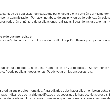
cantidad de publicaciones realizadas por el usuario o la posición del mismo dentr
r la administración. Por favor, no abuse de sus privilegios de publicación solo p
ores reducirán el número de publicaciones realizadas, llegando incluso a tomar me
me pide que me registre!
 a través del foro, si la administración habilita la opción. Esto es para prevenir e
publicar una respuesta a un tema, haga clic en "Enviar respuesta". Seguramente ne
mplo: Puede publicar nuevos temas, Puede votar en las encuestas, etc.
 o editar sus propios mensajes. Para editarlos debe hacer clic en en botón
editar
(
texto indicando que ha sido modificado y las veces que lo ha sido. No aparece si 
a causa de la edición. Los usuarios normales no podrán borrar sus temas después 