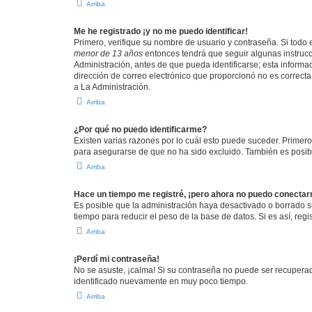
Arriba
Me he registrado ¡y no me puedo identificar!
Primero, verifique su nombre de usuario y contraseña. Si todo e
menor de 13 años
entonces tendrá que seguir algunas instrucc
Administración, antes de que pueda identificarse; esta informaci
dirección de correo electrónico que proporcionó no es correcta 
a La Administración.
Arriba
¿Por qué no puedo identificarme?
Existen varias razones por lo cuál esto puede suceder. Primer
para asegurarse de que no ha sido excluido. También es posible
Arriba
Hace un tiempo me registré, ¡pero ahora no puedo conecta
Es posible que la administración haya desactivado o borrado 
tiempo para reducir el peso de la base de datos. Si es así, regi
Arriba
¡Perdí mi contraseña!
No se asuste, ¡calma! Si su contraseña no puede ser recuperada
identificado nuevamente en muy poco tiempo.
Arriba