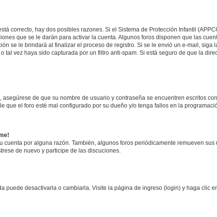
stá correcto, hay dos posibles razones. Si el Sistema de Protección Infantil (APPC
iones que se le darán para activar la cuenta. Algunos foros disponen que las cuen
ón se le brindará al finalizar el proceso de registro. Si se le envió un e-mail, siga
o tal vez haya sido capturada por un filtro anti-spam. Si está seguro de que la di
o, asegúrese de que su nombre de usuario y contraseña se encuentren escritos co
 que el foro esté mal configurado por su dueño y/o tenga fallos en la programació
rme!
su cuenta por alguna razón. También, algunos foros periódicamente remueven sus 
strese de nuevo y participe de las discuciones.
 puede desactivarla o cambiarla. Visite la página de ingreso (login) y haga clic 