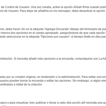
 de Control de Usuario. Una vez creada, active la opción
Añadir firma
cuando publi
trol de Usuario. Para dejar de añadirla en los mensajes, debe desactivar la opción
o, debe hacer clic en la etiqueta "Agregar Encuesta" debajo del formulario de publi
 al menos dos opciones en el campo apropiado, asegurándose de que cada opción se
 seleccionar en la etiqueta "Opciones por usuario", el tiempo límite en días para 
inistración. Si necesita añadir más opciones a la encuesta, comuníquese con La Ad
as por su creador original, un moderador o la administración. Para editar una enc
usuarios pueden borrar la encuesta o editar las opciones. Sin embargo, si algún 
 cambiadas a mitad de la votación.
upos y para visualizar, leer, publicar o llevar a cabo otra acción allí necesita u