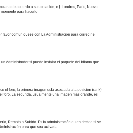
 horaria de acuerdo a su ubicación, e.j. Londres, París, Nueva
en momento para hacerlo.
or favor comuníquese con La Administración para corregir el
 un Administrador si puede instalar el paquete del idioma que
 el foro, la primera imagen está asociada a la posición (rank)
 del foro. La segunda, usualmente una imagen más grande, es
lería, Remoto o Subida. Es la administración quien decide si se
ministración para que sea activada.