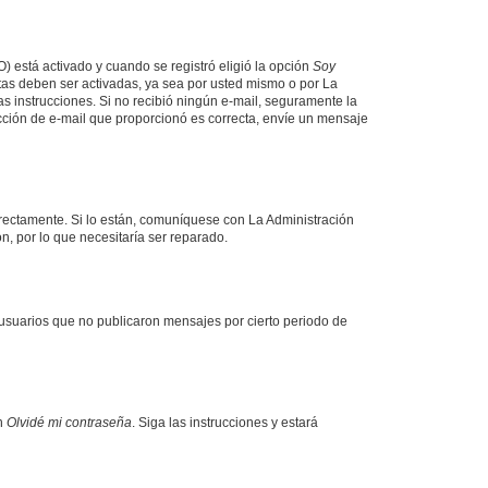
O) está activado y cuando se registró eligió la opción
Soy
tas deben ser activadas, ya sea por usted mismo o por La
 las instrucciones. Si no recibió ningún e-mail, seguramente la
rección de e-mail que proporcionó es correcta, envíe un mensaje
rrectamente. Si lo están, comuníquese con La Administración
n, por lo que necesitaría ser reparado.
usuarios que no publicaron mensajes por cierto periodo de
en
Olvidé mi contraseña
. Siga las instrucciones y estará