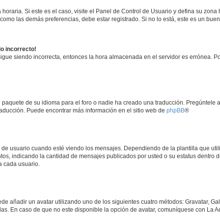
horaria. Si este es el caso, visite el Panel de Control de Usuario y defina su zona
 como las demás preferencias, debe estar registrado. Si no lo está, este es un bu
do incorrecto!
 sigue siendo incorrecta, entonces la hora almacenada en el servidor es errónea. P
 paquete de su idioma para el foro o nadie ha creado una traducción. Pregúntele a
 traducción. Puede encontrar más información en el sitio web de
phpBB
®
suario cuando esté viendo los mensajes. Dependiendo de la plantilla que utilice
ntos, indicando la cantidad de mensajes publicados por usted o su estatus dentro
a cada usuario.
ede añadir un avatar utilizando uno de los siguientes cuatro métodos: Gravatar, Ga
s. En caso de que no este disponible la opción de avatar, comuníquese con La Ad