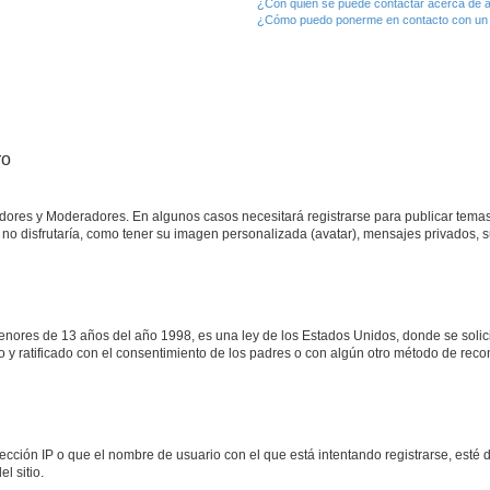
¿Con quién se puede contactar acerca de a
¿Cómo puedo ponerme en contacto con un 
ro
adores y Moderadores. En algunos casos necesitará registrarse para publicar temas
no disfrutaría, como tener su imagen personalizada (avatar), mensajes privados, s
res de 13 años del año 1998, es una ley de los Estados Unidos, donde se solicita 
to y ratificado con el consentimiento de los padres o con algún otro método de rec
ección IP o que el nombre de usuario con el que está intentando registrarse, esté 
l sitio.