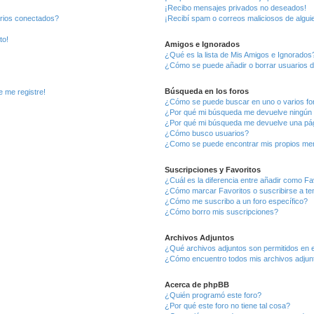
¡Recibo mensajes privados no deseados!
arios conectados?
¡Recibí spam o correos maliciosos de alguie
to!
Amigos e Ignorados
¿Qué es la lista de Mis Amigos e Ignorados
¿Cómo se puede añadir o borrar usuarios d
Búsqueda en los foros
e me registre!
¿Cómo se puede buscar en uno o varios fo
¿Por qué mi búsqueda me devuelve ningún 
¿Por qué mi búsqueda me devuelve una pág
¿Cómo busco usuarios?
¿Como se puede encontrar mis propios me
Suscripciones y Favoritos
¿Cuál es la diferencia entre añadir como Fa
¿Cómo marcar Favoritos o suscribirse a t
¿Cómo me suscribo a un foro específico?
¿Cómo borro mis suscripciones?
Archivos Adjuntos
¿Qué archivos adjuntos son permitidos en e
¿Cómo encuentro todos mis archivos adjun
Acerca de phpBB
¿Quién programó este foro?
¿Por qué este foro no tiene tal cosa?