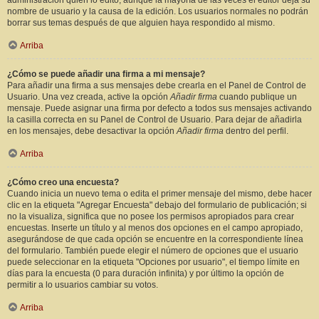
administración quién lo editó, aunque la mayoría de las veces el editor deja su
nombre de usuario y la causa de la edición. Los usuarios normales no podrán
borrar sus temas después de que alguien haya respondido al mismo.
Arriba
¿Cómo se puede añadir una firma a mi mensaje?
Para añadir una firma a sus mensajes debe crearla en el Panel de Control de
Usuario. Una vez creada, active la opción
Añadir firma
cuando publique un
mensaje. Puede asignar una firma por defecto a todos sus mensajes activando
la casilla correcta en su Panel de Control de Usuario. Para dejar de añadirla
en los mensajes, debe desactivar la opción
Añadir firma
dentro del perfil.
Arriba
¿Cómo creo una encuesta?
Cuando inicia un nuevo tema o edita el primer mensaje del mismo, debe hacer
clic en la etiqueta "Agregar Encuesta" debajo del formulario de publicación; si
no la visualiza, significa que no posee los permisos apropiados para crear
encuestas. Inserte un título y al menos dos opciones en el campo apropiado,
asegurándose de que cada opción se encuentre en la correspondiente línea
del formulario. También puede elegir el número de opciones que el usuario
puede seleccionar en la etiqueta "Opciones por usuario", el tiempo límite en
días para la encuesta (0 para duración infinita) y por último la opción de
permitir a lo usuarios cambiar su votos.
Arriba