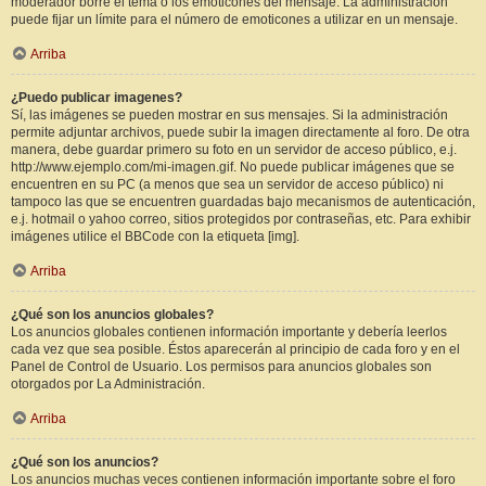
moderador borre el tema o los emoticones del mensaje. La administración
puede fijar un límite para el número de emoticones a utilizar en un mensaje.
Arriba
¿Puedo publicar imagenes?
Sí, las imágenes se pueden mostrar en sus mensajes. Si la administración
permite adjuntar archivos, puede subir la imagen directamente al foro. De otra
manera, debe guardar primero su foto en un servidor de acceso público, e.j.
http://www.ejemplo.com/mi-imagen.gif. No puede publicar imágenes que se
encuentren en su PC (a menos que sea un servidor de acceso público) ni
tampoco las que se encuentren guardadas bajo mecanismos de autenticación,
e.j. hotmail o yahoo correo, sitios protegidos por contraseñas, etc. Para exhibir
imágenes utilice el BBCode con la etiqueta [img].
Arriba
¿Qué son los anuncios globales?
Los anuncios globales contienen información importante y debería leerlos
cada vez que sea posible. Éstos aparecerán al principio de cada foro y en el
Panel de Control de Usuario. Los permisos para anuncios globales son
otorgados por La Administración.
Arriba
¿Qué son los anuncios?
Los anuncios muchas veces contienen información importante sobre el foro