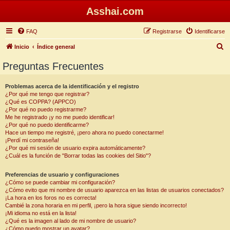
Asshai.com
FAQ
Registrarse
Identificarse
B
Inicio
Índice general
u
Preguntas Frecuentes
s
c
Problemas acerca de la identificación y el registro
¿Por qué me tengo que registrar?
a
¿Qué es COPPA? (APPCO)
r
¿Por qué no puedo registrarme?
Me he registrado ¡y no me puedo identificar!
¿Por qué no puedo identificarme?
Hace un tiempo me registré, ¡pero ahora no puedo conectarme!
¡Perdí mi contraseña!
¿Por qué mi sesión de usuario expira automáticamente?
¿Cuál es la función de "Borrar todas las cookies del Sitio"?
Preferencias de usuario y configuraciones
¿Cómo se puede cambiar mi configuración?
¿Cómo evito que mi nombre de usuario aparezca en las listas de usuarios conectados?
¡La hora en los foros no es correcta!
Cambié la zona horaria en mi perfil, ¡pero la hora sigue siendo incorrecto!
¡Mi idioma no está en la lista!
¿Qué es la imagen al lado de mi nombre de usuario?
¿Cómo puedo mostrar un avatar?