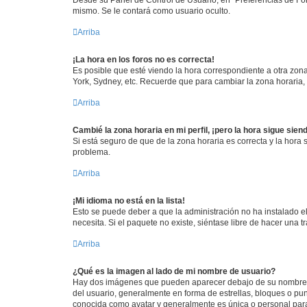
mismo. Se le contará como usuario oculto.
Arriba
¡La hora en los foros no es correcta!
Es posible que esté viendo la hora correspondiente a otra zona 
York, Sydney, etc. Recuerde que para cambiar la zona horaria,
Arriba
Cambié la zona horaria en mi perfil, ¡pero la hora sigue sien
Si está seguro de que de la zona horaria es correcta y la hora
problema.
Arriba
¡Mi idioma no está en la lista!
Esto se puede deber a que la administración no ha instalado el
necesita. Si el paquete no existe, siéntase libre de hacer una
Arriba
¿Qué es la imagen al lado de mi nombre de usuario?
Hay dos imágenes que pueden aparecer debajo de su nombre de u
del usuario, generalmente en forma de estrellas, bloques o pu
conocida como avatar y generalmente es única o personal par