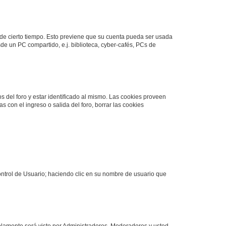
o de cierto tiempo. Esto previene que su cuenta pueda ser usada
de un PC compartido, e.j. biblioteca, cyber-cafés, PCs de
s del foro y estar identificado al mismo. Las cookies proveen
s con el ingreso o salida del foro, borrar las cookies
Control de Usuario; haciendo clic en su nombre de usuario que
solamente será visto por Administradores, Moderadores y usted