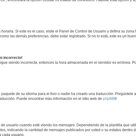
horaria. Si este es el caso, visite el Panel de Control de Usuario y defina su zona
 como las demás preferencias, debe estar registrado. Si no lo está, este es un bu
do incorrecto!
 sigue siendo incorrecta, entonces la hora almacenada en el servidor es errónea. P
 paquete de su idioma para el foro o nadie ha creado una traducción. Pregúntele a
 traducción. Puede encontrar más información en el sitio web de
phpBB
®
suario cuando esté viendo los mensajes. Dependiendo de la plantilla que utilice
ntos, indicando la cantidad de mensajes publicados por usted o su estatus dentro
a cada usuario.