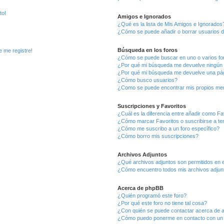
to!
Amigos e Ignorados
¿Qué es la lista de Mis Amigos e Ignorados
¿Cómo se puede añadir o borrar usuarios d
Búsqueda en los foros
e me registre!
¿Cómo se puede buscar en uno o varios fo
¿Por qué mi búsqueda me devuelve ningún 
¿Por qué mi búsqueda me devuelve una pág
¿Cómo busco usuarios?
¿Como se puede encontrar mis propios me
Suscripciones y Favoritos
¿Cuál es la diferencia entre añadir como Fa
¿Cómo marcar Favoritos o suscribirse a t
¿Cómo me suscribo a un foro específico?
¿Cómo borro mis suscripciones?
Archivos Adjuntos
¿Qué archivos adjuntos son permitidos en e
¿Cómo encuentro todos mis archivos adjun
Acerca de phpBB
¿Quién programó este foro?
¿Por qué este foro no tiene tal cosa?
¿Con quién se puede contactar acerca de a
¿Cómo puedo ponerme en contacto con un 