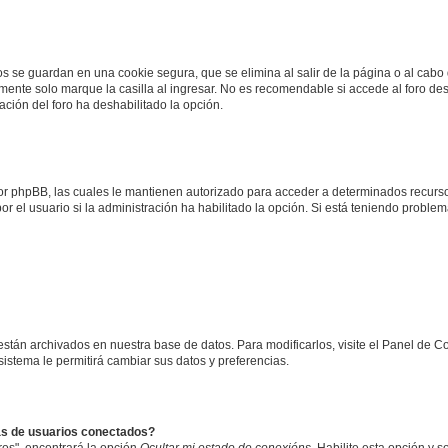
os se guardan en una cookie segura, que se elimina al salir de la página o al cab
ente solo marque la casilla al ingresar. No es recomendable si accede al foro des
tración del foro ha deshabilitado la opción.
 por phpBB, las cuales le mantienen autorizado para acceder a determinados recurso
r el usuario si la administración ha habilitado la opción. Si está teniendo problema
 están archivados en nuestra base de datos. Para modificarlos, visite el Panel de 
 sistema le permitirá cambiar sus datos y preferencias.
as de usuarios conectados?
os", encontrará la opción
Ocultar mi estado de conexións
. Habilite esta opción y 