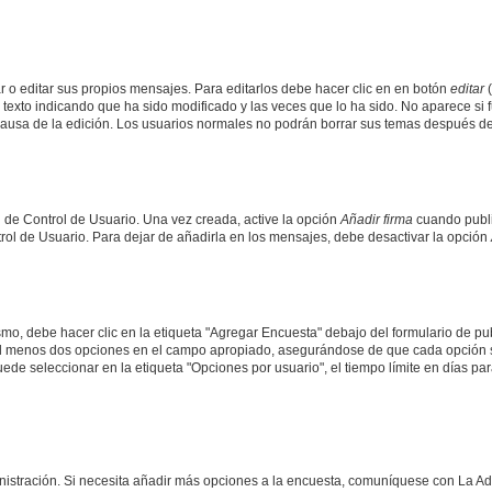
 o editar sus propios mensajes. Para editarlos debe hacer clic en en botón
editar
(
texto indicando que ha sido modificado y las veces que lo ha sido. No aparece si 
a causa de la edición. Los usuarios normales no podrán borrar sus temas después 
 de Control de Usuario. Una vez creada, active la opción
Añadir firma
cuando publi
trol de Usuario. Para dejar de añadirla en los mensajes, debe desactivar la opción
o, debe hacer clic en la etiqueta "Agregar Encuesta" debajo del formulario de publi
 al menos dos opciones en el campo apropiado, asegurándose de que cada opción se
 seleccionar en la etiqueta "Opciones por usuario", el tiempo límite en días para 
inistración. Si necesita añadir más opciones a la encuesta, comuníquese con La Ad