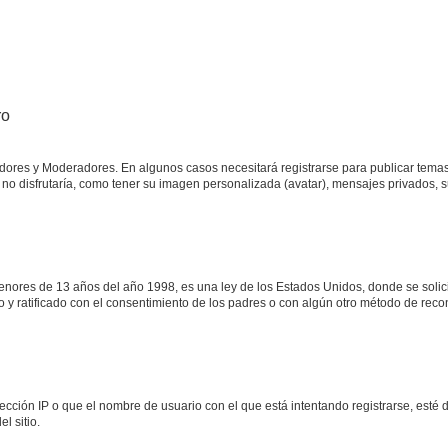
ro
adores y Moderadores. En algunos casos necesitará registrarse para publicar temas
no disfrutaría, como tener su imagen personalizada (avatar), mensajes privados, s
res de 13 años del año 1998, es una ley de los Estados Unidos, donde se solicita 
to y ratificado con el consentimiento de los padres o con algún otro método de rec
ección IP o que el nombre de usuario con el que está intentando registrarse, esté 
l sitio.