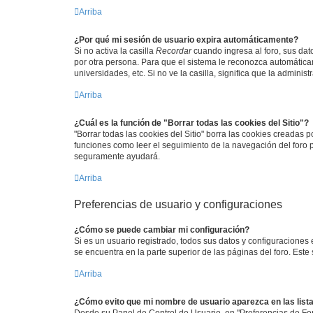
Arriba
¿Por qué mi sesión de usuario expira automáticamente?
Si no activa la casilla
Recordar
cuando ingresa al foro, sus dat
por otra persona. Para que el sistema le reconozca automáticam
universidades, etc. Si no ve la casilla, significa que la adminis
Arriba
¿Cuál es la función de "Borrar todas las cookies del Sitio"?
"Borrar todas las cookies del Sitio" borra las cookies creadas
funciones como leer el seguimiento de la navegación del foro po
seguramente ayudará.
Arriba
Preferencias de usuario y configuraciones
¿Cómo se puede cambiar mi configuración?
Si es un usuario registrado, todos sus datos y configuraciones
se encuentra en la parte superior de las páginas del foro. Este
Arriba
¿Cómo evito que mi nombre de usuario aparezca en las list
Desde su Panel de Control de Usuario, en "Preferencias de For