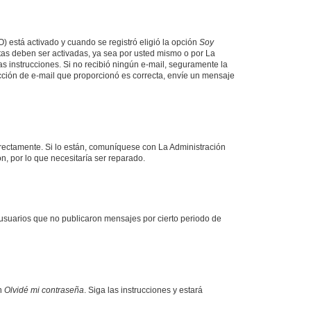
O) está activado y cuando se registró eligió la opción
Soy
tas deben ser activadas, ya sea por usted mismo o por La
 las instrucciones. Si no recibió ningún e-mail, seguramente la
rección de e-mail que proporcionó es correcta, envíe un mensaje
rrectamente. Si lo están, comuníquese con La Administración
n, por lo que necesitaría ser reparado.
usuarios que no publicaron mensajes por cierto periodo de
en
Olvidé mi contraseña
. Siga las instrucciones y estará