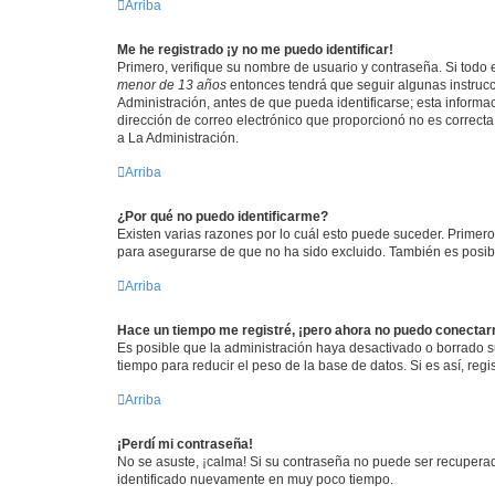
Arriba
Me he registrado ¡y no me puedo identificar!
Primero, verifique su nombre de usuario y contraseña. Si todo e
menor de 13 años
entonces tendrá que seguir algunas instrucc
Administración, antes de que pueda identificarse; esta informaci
dirección de correo electrónico que proporcionó no es correcta 
a La Administración.
Arriba
¿Por qué no puedo identificarme?
Existen varias razones por lo cuál esto puede suceder. Primer
para asegurarse de que no ha sido excluido. También es posible
Arriba
Hace un tiempo me registré, ¡pero ahora no puedo conecta
Es posible que la administración haya desactivado o borrado 
tiempo para reducir el peso de la base de datos. Si es así, regi
Arriba
¡Perdí mi contraseña!
No se asuste, ¡calma! Si su contraseña no puede ser recuperada
identificado nuevamente en muy poco tiempo.