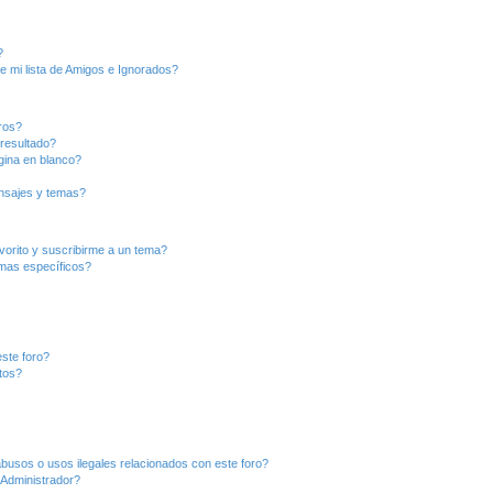
?
e mi lista de Amigos e Ignorados?
ros?
resultado?
ina en blanco?
nsajes y temas?
vorito y suscribirme a un tema?
emas específicos?
ste foro?
tos?
busos o usos ilegales relacionados con este foro?
Administrador?