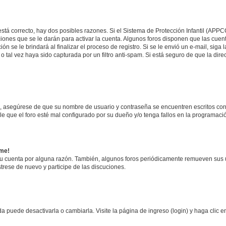
stá correcto, hay dos posibles razones. Si el Sistema de Protección Infantil (APPC
iones que se le darán para activar la cuenta. Algunos foros disponen que las cuen
ón se le brindará al finalizar el proceso de registro. Si se le envió un e-mail, siga
o tal vez haya sido capturada por un filtro anti-spam. Si está seguro de que la di
o, asegúrese de que su nombre de usuario y contraseña se encuentren escritos co
 que el foro esté mal configurado por su dueño y/o tenga fallos en la programació
rme!
su cuenta por alguna razón. También, algunos foros periódicamente remueven sus 
strese de nuevo y participe de las discuciones.
 puede desactivarla o cambiarla. Visite la página de ingreso (login) y haga clic 