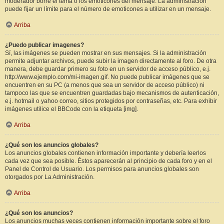
moderador borre el tema o los emoticones del mensaje. La administración
puede fijar un límite para el número de emoticones a utilizar en un mensaje.
Arriba
¿Puedo publicar imagenes?
Sí, las imágenes se pueden mostrar en sus mensajes. Si la administración
permite adjuntar archivos, puede subir la imagen directamente al foro. De otra
manera, debe guardar primero su foto en un servidor de acceso público, e.j.
http://www.ejemplo.com/mi-imagen.gif. No puede publicar imágenes que se
encuentren en su PC (a menos que sea un servidor de acceso público) ni
tampoco las que se encuentren guardadas bajo mecanismos de autenticación,
e.j. hotmail o yahoo correo, sitios protegidos por contraseñas, etc. Para exhibir
imágenes utilice el BBCode con la etiqueta [img].
Arriba
¿Qué son los anuncios globales?
Los anuncios globales contienen información importante y debería leerlos
cada vez que sea posible. Éstos aparecerán al principio de cada foro y en el
Panel de Control de Usuario. Los permisos para anuncios globales son
otorgados por La Administración.
Arriba
¿Qué son los anuncios?
Los anuncios muchas veces contienen información importante sobre el foro