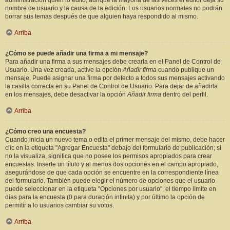
administración quién lo editó, aunque la mayoría de las veces el editor deja su
nombre de usuario y la causa de la edición. Los usuarios normales no podrán
borrar sus temas después de que alguien haya respondido al mismo.
Arriba
¿Cómo se puede añadir una firma a mi mensaje?
Para añadir una firma a sus mensajes debe crearla en el Panel de Control de
Usuario. Una vez creada, active la opción
Añadir firma
cuando publique un
mensaje. Puede asignar una firma por defecto a todos sus mensajes activando
la casilla correcta en su Panel de Control de Usuario. Para dejar de añadirla
en los mensajes, debe desactivar la opción
Añadir firma
dentro del perfil.
Arriba
¿Cómo creo una encuesta?
Cuando inicia un nuevo tema o edita el primer mensaje del mismo, debe hacer
clic en la etiqueta "Agregar Encuesta" debajo del formulario de publicación; si
no la visualiza, significa que no posee los permisos apropiados para crear
encuestas. Inserte un título y al menos dos opciones en el campo apropiado,
asegurándose de que cada opción se encuentre en la correspondiente línea
del formulario. También puede elegir el número de opciones que el usuario
puede seleccionar en la etiqueta "Opciones por usuario", el tiempo límite en
días para la encuesta (0 para duración infinita) y por último la opción de
permitir a lo usuarios cambiar su votos.
Arriba