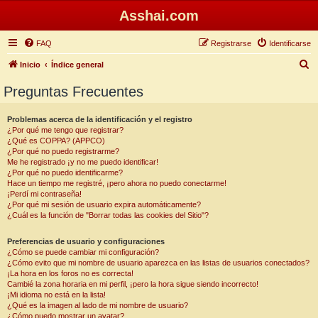
Asshai.com
FAQ
Registrarse
Identificarse
B
Inicio
Índice general
u
Preguntas Frecuentes
s
c
Problemas acerca de la identificación y el registro
¿Por qué me tengo que registrar?
a
¿Qué es COPPA? (APPCO)
r
¿Por qué no puedo registrarme?
Me he registrado ¡y no me puedo identificar!
¿Por qué no puedo identificarme?
Hace un tiempo me registré, ¡pero ahora no puedo conectarme!
¡Perdí mi contraseña!
¿Por qué mi sesión de usuario expira automáticamente?
¿Cuál es la función de "Borrar todas las cookies del Sitio"?
Preferencias de usuario y configuraciones
¿Cómo se puede cambiar mi configuración?
¿Cómo evito que mi nombre de usuario aparezca en las listas de usuarios conectados?
¡La hora en los foros no es correcta!
Cambié la zona horaria en mi perfil, ¡pero la hora sigue siendo incorrecto!
¡Mi idioma no está en la lista!
¿Qué es la imagen al lado de mi nombre de usuario?
¿Cómo puedo mostrar un avatar?