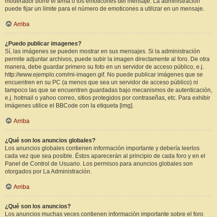
moderador borre el tema o los emoticones del mensaje. La administración
puede fijar un límite para el número de emoticones a utilizar en un mensaje.
Arriba
¿Puedo publicar imagenes?
Sí, las imágenes se pueden mostrar en sus mensajes. Si la administración
permite adjuntar archivos, puede subir la imagen directamente al foro. De otra
manera, debe guardar primero su foto en un servidor de acceso público, e.j.
http://www.ejemplo.com/mi-imagen.gif. No puede publicar imágenes que se
encuentren en su PC (a menos que sea un servidor de acceso público) ni
tampoco las que se encuentren guardadas bajo mecanismos de autenticación,
e.j. hotmail o yahoo correo, sitios protegidos por contraseñas, etc. Para exhibir
imágenes utilice el BBCode con la etiqueta [img].
Arriba
¿Qué son los anuncios globales?
Los anuncios globales contienen información importante y debería leerlos
cada vez que sea posible. Éstos aparecerán al principio de cada foro y en el
Panel de Control de Usuario. Los permisos para anuncios globales son
otorgados por La Administración.
Arriba
¿Qué son los anuncios?
Los anuncios muchas veces contienen información importante sobre el foro