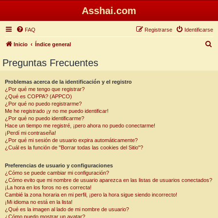
Asshai.com
FAQ
Registrarse
Identificarse
B
Inicio
Índice general
u
Preguntas Frecuentes
s
c
Problemas acerca de la identificación y el registro
¿Por qué me tengo que registrar?
a
¿Qué es COPPA? (APPCO)
r
¿Por qué no puedo registrarme?
Me he registrado ¡y no me puedo identificar!
¿Por qué no puedo identificarme?
Hace un tiempo me registré, ¡pero ahora no puedo conectarme!
¡Perdí mi contraseña!
¿Por qué mi sesión de usuario expira automáticamente?
¿Cuál es la función de "Borrar todas las cookies del Sitio"?
Preferencias de usuario y configuraciones
¿Cómo se puede cambiar mi configuración?
¿Cómo evito que mi nombre de usuario aparezca en las listas de usuarios conectados?
¡La hora en los foros no es correcta!
Cambié la zona horaria en mi perfil, ¡pero la hora sigue siendo incorrecto!
¡Mi idioma no está en la lista!
¿Qué es la imagen al lado de mi nombre de usuario?
¿Cómo puedo mostrar un avatar?