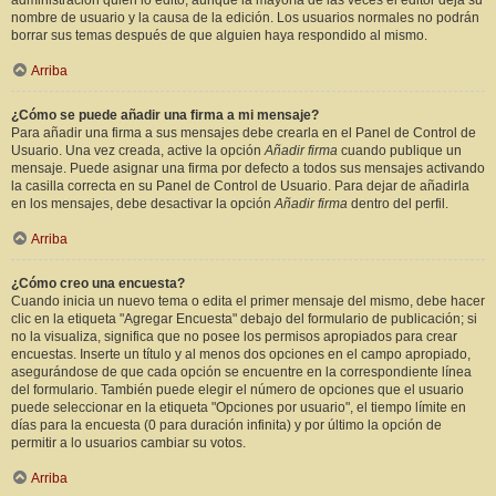
administración quién lo editó, aunque la mayoría de las veces el editor deja su
nombre de usuario y la causa de la edición. Los usuarios normales no podrán
borrar sus temas después de que alguien haya respondido al mismo.
Arriba
¿Cómo se puede añadir una firma a mi mensaje?
Para añadir una firma a sus mensajes debe crearla en el Panel de Control de
Usuario. Una vez creada, active la opción
Añadir firma
cuando publique un
mensaje. Puede asignar una firma por defecto a todos sus mensajes activando
la casilla correcta en su Panel de Control de Usuario. Para dejar de añadirla
en los mensajes, debe desactivar la opción
Añadir firma
dentro del perfil.
Arriba
¿Cómo creo una encuesta?
Cuando inicia un nuevo tema o edita el primer mensaje del mismo, debe hacer
clic en la etiqueta "Agregar Encuesta" debajo del formulario de publicación; si
no la visualiza, significa que no posee los permisos apropiados para crear
encuestas. Inserte un título y al menos dos opciones en el campo apropiado,
asegurándose de que cada opción se encuentre en la correspondiente línea
del formulario. También puede elegir el número de opciones que el usuario
puede seleccionar en la etiqueta "Opciones por usuario", el tiempo límite en
días para la encuesta (0 para duración infinita) y por último la opción de
permitir a lo usuarios cambiar su votos.
Arriba