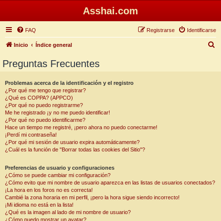
Asshai.com
FAQ
Registrarse
Identificarse
B
Inicio
Índice general
u
Preguntas Frecuentes
s
c
Problemas acerca de la identificación y el registro
¿Por qué me tengo que registrar?
a
¿Qué es COPPA? (APPCO)
r
¿Por qué no puedo registrarme?
Me he registrado ¡y no me puedo identificar!
¿Por qué no puedo identificarme?
Hace un tiempo me registré, ¡pero ahora no puedo conectarme!
¡Perdí mi contraseña!
¿Por qué mi sesión de usuario expira automáticamente?
¿Cuál es la función de "Borrar todas las cookies del Sitio"?
Preferencias de usuario y configuraciones
¿Cómo se puede cambiar mi configuración?
¿Cómo evito que mi nombre de usuario aparezca en las listas de usuarios conectados?
¡La hora en los foros no es correcta!
Cambié la zona horaria en mi perfil, ¡pero la hora sigue siendo incorrecto!
¡Mi idioma no está en la lista!
¿Qué es la imagen al lado de mi nombre de usuario?
¿Cómo puedo mostrar un avatar?