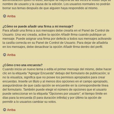
administración quién lo editó, aunque la mayoría de las veces el editor deja su
nombre de usuario y la causa de la edición. Los usuarios normales no podrán
borrar sus temas después de que alguien haya respondido al mismo.
Arriba
¿Cómo se puede añadir una firma a mi mensaje?
Para añadir una firma a sus mensajes debe crearla en el Panel de Control de
Usuario. Una vez creada, active la opción
Añadir firma
cuando publique un
mensaje. Puede asignar una firma por defecto a todos sus mensajes activando
la casilla correcta en su Panel de Control de Usuario. Para dejar de añadirla
en los mensajes, debe desactivar la opción
Añadir firma
dentro del perfil.
Arriba
¿Cómo creo una encuesta?
Cuando inicia un nuevo tema o edita el primer mensaje del mismo, debe hacer
clic en la etiqueta "Agregar Encuesta" debajo del formulario de publicación; si
no la visualiza, significa que no posee los permisos apropiados para crear
encuestas. Inserte un título y al menos dos opciones en el campo apropiado,
asegurándose de que cada opción se encuentre en la correspondiente línea
del formulario. También puede elegir el número de opciones que el usuario
puede seleccionar en la etiqueta "Opciones por usuario", el tiempo límite en
días para la encuesta (0 para duración infinita) y por último la opción de
permitir a lo usuarios cambiar su votos.
Arriba