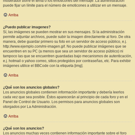
moderador borre el tema o los emoticones del mensaje. La administración
puede fijar un límite para el número de emoticones a utilizar en un mensaje.
Arriba
¿Puedo publicar imagenes?
Sí, las imágenes se pueden mostrar en sus mensajes. Si la administración
permite adjuntar archivos, puede subir la imagen directamente al foro. De otra
manera, debe guardar primero su foto en un servidor de acceso público, e.j.
http://www.ejemplo.com/mi-imagen.gif. No puede publicar imágenes que se
encuentren en su PC (a menos que sea un servidor de acceso público) ni
tampoco las que se encuentren guardadas bajo mecanismos de autenticación,
e.j. hotmail o yahoo correo, sitios protegidos por contraseñas, etc. Para exhibir
imágenes utilice el BBCode con la etiqueta [img].
Arriba
¿Qué son los anuncios globales?
Los anuncios globales contienen información importante y debería leerlos
cada vez que sea posible. Éstos aparecerán al principio de cada foro y en el
Panel de Control de Usuario. Los permisos para anuncios globales son
otorgados por La Administración.
Arriba
¿Qué son los anuncios?
Los anuncios muchas veces contienen información importante sobre el foro