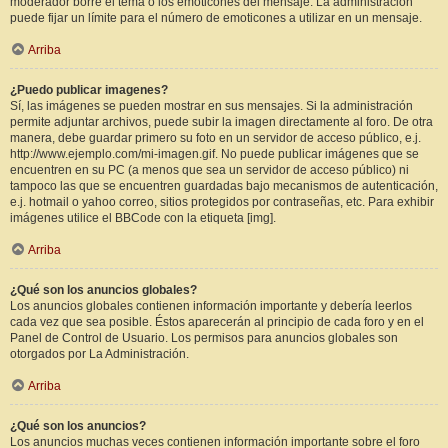
moderador borre el tema o los emoticones del mensaje. La administración
puede fijar un límite para el número de emoticones a utilizar en un mensaje.
Arriba
¿Puedo publicar imagenes?
Sí, las imágenes se pueden mostrar en sus mensajes. Si la administración
permite adjuntar archivos, puede subir la imagen directamente al foro. De otra
manera, debe guardar primero su foto en un servidor de acceso público, e.j.
http://www.ejemplo.com/mi-imagen.gif. No puede publicar imágenes que se
encuentren en su PC (a menos que sea un servidor de acceso público) ni
tampoco las que se encuentren guardadas bajo mecanismos de autenticación,
e.j. hotmail o yahoo correo, sitios protegidos por contraseñas, etc. Para exhibir
imágenes utilice el BBCode con la etiqueta [img].
Arriba
¿Qué son los anuncios globales?
Los anuncios globales contienen información importante y debería leerlos
cada vez que sea posible. Éstos aparecerán al principio de cada foro y en el
Panel de Control de Usuario. Los permisos para anuncios globales son
otorgados por La Administración.
Arriba
¿Qué son los anuncios?
Los anuncios muchas veces contienen información importante sobre el foro