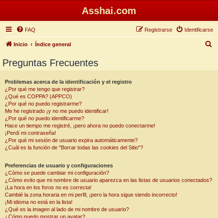
Asshai.com
FAQ
Registrarse
Identificarse
B
Inicio
Índice general
u
Preguntas Frecuentes
s
c
Problemas acerca de la identificación y el registro
¿Por qué me tengo que registrar?
a
¿Qué es COPPA? (APPCO)
r
¿Por qué no puedo registrarme?
Me he registrado ¡y no me puedo identificar!
¿Por qué no puedo identificarme?
Hace un tiempo me registré, ¡pero ahora no puedo conectarme!
¡Perdí mi contraseña!
¿Por qué mi sesión de usuario expira automáticamente?
¿Cuál es la función de "Borrar todas las cookies del Sitio"?
Preferencias de usuario y configuraciones
¿Cómo se puede cambiar mi configuración?
¿Cómo evito que mi nombre de usuario aparezca en las listas de usuarios conectados?
¡La hora en los foros no es correcta!
Cambié la zona horaria en mi perfil, ¡pero la hora sigue siendo incorrecto!
¡Mi idioma no está en la lista!
¿Qué es la imagen al lado de mi nombre de usuario?
¿Cómo puedo mostrar un avatar?