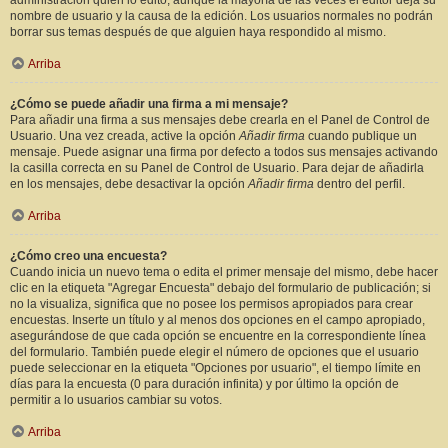
administración quién lo editó, aunque la mayoría de las veces el editor deja su
nombre de usuario y la causa de la edición. Los usuarios normales no podrán
borrar sus temas después de que alguien haya respondido al mismo.
Arriba
¿Cómo se puede añadir una firma a mi mensaje?
Para añadir una firma a sus mensajes debe crearla en el Panel de Control de
Usuario. Una vez creada, active la opción
Añadir firma
cuando publique un
mensaje. Puede asignar una firma por defecto a todos sus mensajes activando
la casilla correcta en su Panel de Control de Usuario. Para dejar de añadirla
en los mensajes, debe desactivar la opción
Añadir firma
dentro del perfil.
Arriba
¿Cómo creo una encuesta?
Cuando inicia un nuevo tema o edita el primer mensaje del mismo, debe hacer
clic en la etiqueta "Agregar Encuesta" debajo del formulario de publicación; si
no la visualiza, significa que no posee los permisos apropiados para crear
encuestas. Inserte un título y al menos dos opciones en el campo apropiado,
asegurándose de que cada opción se encuentre en la correspondiente línea
del formulario. También puede elegir el número de opciones que el usuario
puede seleccionar en la etiqueta "Opciones por usuario", el tiempo límite en
días para la encuesta (0 para duración infinita) y por último la opción de
permitir a lo usuarios cambiar su votos.
Arriba