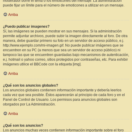
moderador borre el tema o los emoticones del mensaje. La administración
puede fijar un límite para el número de emoticones a utilizar en un mensaje.
Arriba
¿Puedo publicar imagenes?
Sí, las imágenes se pueden mostrar en sus mensajes. Si la administración
permite adjuntar archivos, puede subir la imagen directamente al foro. De otra
manera, debe guardar primero su foto en un servidor de acceso público, e.j.
http://www.ejemplo.com/mi-imagen.gif. No puede publicar imágenes que se
encuentren en su PC (a menos que sea un servidor de acceso público) ni
tampoco las que se encuentren guardadas bajo mecanismos de autenticación,
e.j. hotmail o yahoo correo, sitios protegidos por contraseñas, etc. Para exhibir
imágenes utilice el BBCode con la etiqueta [img].
Arriba
¿Qué son los anuncios globales?
Los anuncios globales contienen información importante y debería leerlos
cada vez que sea posible. Éstos aparecerán al principio de cada foro y en el
Panel de Control de Usuario. Los permisos para anuncios globales son
otorgados por La Administración.
Arriba
¿Qué son los anuncios?
Los anuncios muchas veces contienen información importante sobre el foro