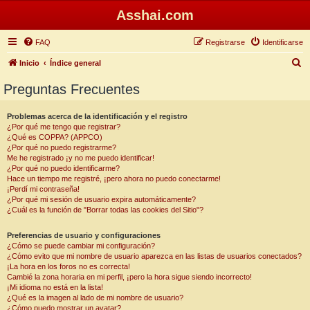
Asshai.com
FAQ
Registrarse
Identificarse
B
Inicio
Índice general
u
Preguntas Frecuentes
s
c
Problemas acerca de la identificación y el registro
¿Por qué me tengo que registrar?
a
¿Qué es COPPA? (APPCO)
r
¿Por qué no puedo registrarme?
Me he registrado ¡y no me puedo identificar!
¿Por qué no puedo identificarme?
Hace un tiempo me registré, ¡pero ahora no puedo conectarme!
¡Perdí mi contraseña!
¿Por qué mi sesión de usuario expira automáticamente?
¿Cuál es la función de "Borrar todas las cookies del Sitio"?
Preferencias de usuario y configuraciones
¿Cómo se puede cambiar mi configuración?
¿Cómo evito que mi nombre de usuario aparezca en las listas de usuarios conectados?
¡La hora en los foros no es correcta!
Cambié la zona horaria en mi perfil, ¡pero la hora sigue siendo incorrecto!
¡Mi idioma no está en la lista!
¿Qué es la imagen al lado de mi nombre de usuario?
¿Cómo puedo mostrar un avatar?