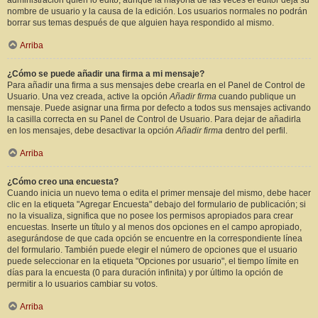
administración quién lo editó, aunque la mayoría de las veces el editor deja su
nombre de usuario y la causa de la edición. Los usuarios normales no podrán
borrar sus temas después de que alguien haya respondido al mismo.
Arriba
¿Cómo se puede añadir una firma a mi mensaje?
Para añadir una firma a sus mensajes debe crearla en el Panel de Control de
Usuario. Una vez creada, active la opción
Añadir firma
cuando publique un
mensaje. Puede asignar una firma por defecto a todos sus mensajes activando
la casilla correcta en su Panel de Control de Usuario. Para dejar de añadirla
en los mensajes, debe desactivar la opción
Añadir firma
dentro del perfil.
Arriba
¿Cómo creo una encuesta?
Cuando inicia un nuevo tema o edita el primer mensaje del mismo, debe hacer
clic en la etiqueta "Agregar Encuesta" debajo del formulario de publicación; si
no la visualiza, significa que no posee los permisos apropiados para crear
encuestas. Inserte un título y al menos dos opciones en el campo apropiado,
asegurándose de que cada opción se encuentre en la correspondiente línea
del formulario. También puede elegir el número de opciones que el usuario
puede seleccionar en la etiqueta "Opciones por usuario", el tiempo límite en
días para la encuesta (0 para duración infinita) y por último la opción de
permitir a lo usuarios cambiar su votos.
Arriba