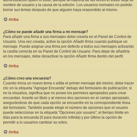
administración quién lo editó, aunque la mayoría de las veces el editor deja su
nombre de usuario y la causa de la edición. Los usuarios normales no podrán
borrar sus temas después de que alguien haya respondido al mismo.
Arriba
¿Cómo se puede añadir una firma a mi mensaje?
Para añadir una firma a sus mensajes debe crearla en el Panel de Control de
Usuario. Una vez creada, active la opción
Añadir firma
cuando publique un
mensaje. Puede asignar una firma por defecto a todos sus mensajes activando
la casilla correcta en su Panel de Control de Usuario. Para dejar de añadirla
en los mensajes, debe desactivar la opción
Añadir firma
dentro del perfil.
Arriba
¿Cómo creo una encuesta?
Cuando inicia un nuevo tema o edita el primer mensaje del mismo, debe hacer
clic en la etiqueta "Agregar Encuesta" debajo del formulario de publicación; si
no la visualiza, significa que no posee los permisos apropiados para crear
encuestas. Inserte un título y al menos dos opciones en el campo apropiado,
asegurándose de que cada opción se encuentre en la correspondiente línea
del formulario. También puede elegir el número de opciones que el usuario
puede seleccionar en la etiqueta "Opciones por usuario", el tiempo límite en
días para la encuesta (0 para duración infinita) y por último la opción de
permitir a lo usuarios cambiar su votos.
Arriba