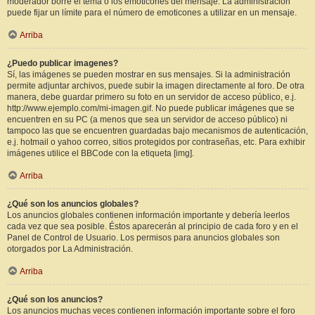
moderador borre el tema o los emoticones del mensaje. La administración
puede fijar un límite para el número de emoticones a utilizar en un mensaje.
Arriba
¿Puedo publicar imagenes?
Sí, las imágenes se pueden mostrar en sus mensajes. Si la administración
permite adjuntar archivos, puede subir la imagen directamente al foro. De otra
manera, debe guardar primero su foto en un servidor de acceso público, e.j.
http://www.ejemplo.com/mi-imagen.gif. No puede publicar imágenes que se
encuentren en su PC (a menos que sea un servidor de acceso público) ni
tampoco las que se encuentren guardadas bajo mecanismos de autenticación,
e.j. hotmail o yahoo correo, sitios protegidos por contraseñas, etc. Para exhibir
imágenes utilice el BBCode con la etiqueta [img].
Arriba
¿Qué son los anuncios globales?
Los anuncios globales contienen información importante y debería leerlos
cada vez que sea posible. Éstos aparecerán al principio de cada foro y en el
Panel de Control de Usuario. Los permisos para anuncios globales son
otorgados por La Administración.
Arriba
¿Qué son los anuncios?
Los anuncios muchas veces contienen información importante sobre el foro