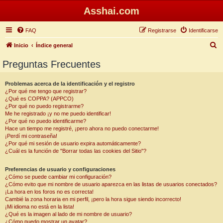
Asshai.com
FAQ
Registrarse
Identificarse
B
Inicio
Índice general
u
Preguntas Frecuentes
s
c
Problemas acerca de la identificación y el registro
¿Por qué me tengo que registrar?
a
¿Qué es COPPA? (APPCO)
r
¿Por qué no puedo registrarme?
Me he registrado ¡y no me puedo identificar!
¿Por qué no puedo identificarme?
Hace un tiempo me registré, ¡pero ahora no puedo conectarme!
¡Perdí mi contraseña!
¿Por qué mi sesión de usuario expira automáticamente?
¿Cuál es la función de "Borrar todas las cookies del Sitio"?
Preferencias de usuario y configuraciones
¿Cómo se puede cambiar mi configuración?
¿Cómo evito que mi nombre de usuario aparezca en las listas de usuarios conectados?
¡La hora en los foros no es correcta!
Cambié la zona horaria en mi perfil, ¡pero la hora sigue siendo incorrecto!
¡Mi idioma no está en la lista!
¿Qué es la imagen al lado de mi nombre de usuario?
¿Cómo puedo mostrar un avatar?