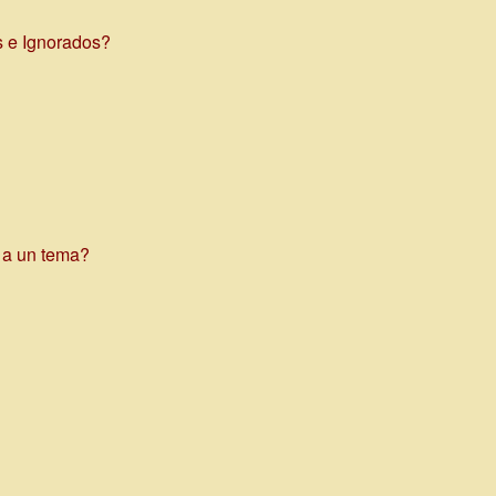
s e Ignorados?
e a un tema?