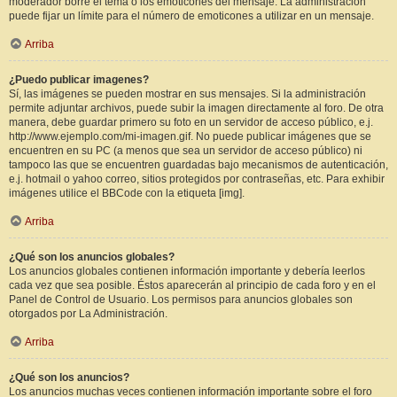
moderador borre el tema o los emoticones del mensaje. La administración
puede fijar un límite para el número de emoticones a utilizar en un mensaje.
Arriba
¿Puedo publicar imagenes?
Sí, las imágenes se pueden mostrar en sus mensajes. Si la administración
permite adjuntar archivos, puede subir la imagen directamente al foro. De otra
manera, debe guardar primero su foto en un servidor de acceso público, e.j.
http://www.ejemplo.com/mi-imagen.gif. No puede publicar imágenes que se
encuentren en su PC (a menos que sea un servidor de acceso público) ni
tampoco las que se encuentren guardadas bajo mecanismos de autenticación,
e.j. hotmail o yahoo correo, sitios protegidos por contraseñas, etc. Para exhibir
imágenes utilice el BBCode con la etiqueta [img].
Arriba
¿Qué son los anuncios globales?
Los anuncios globales contienen información importante y debería leerlos
cada vez que sea posible. Éstos aparecerán al principio de cada foro y en el
Panel de Control de Usuario. Los permisos para anuncios globales son
otorgados por La Administración.
Arriba
¿Qué son los anuncios?
Los anuncios muchas veces contienen información importante sobre el foro