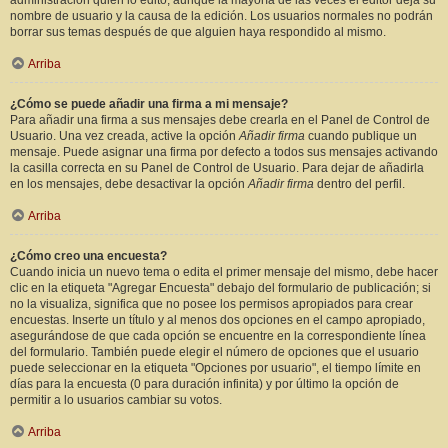
administración quién lo editó, aunque la mayoría de las veces el editor deja su
nombre de usuario y la causa de la edición. Los usuarios normales no podrán
borrar sus temas después de que alguien haya respondido al mismo.
Arriba
¿Cómo se puede añadir una firma a mi mensaje?
Para añadir una firma a sus mensajes debe crearla en el Panel de Control de
Usuario. Una vez creada, active la opción
Añadir firma
cuando publique un
mensaje. Puede asignar una firma por defecto a todos sus mensajes activando
la casilla correcta en su Panel de Control de Usuario. Para dejar de añadirla
en los mensajes, debe desactivar la opción
Añadir firma
dentro del perfil.
Arriba
¿Cómo creo una encuesta?
Cuando inicia un nuevo tema o edita el primer mensaje del mismo, debe hacer
clic en la etiqueta "Agregar Encuesta" debajo del formulario de publicación; si
no la visualiza, significa que no posee los permisos apropiados para crear
encuestas. Inserte un título y al menos dos opciones en el campo apropiado,
asegurándose de que cada opción se encuentre en la correspondiente línea
del formulario. También puede elegir el número de opciones que el usuario
puede seleccionar en la etiqueta "Opciones por usuario", el tiempo límite en
días para la encuesta (0 para duración infinita) y por último la opción de
permitir a lo usuarios cambiar su votos.
Arriba