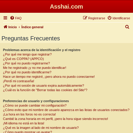
Asshai.com
FAQ
Registrarse
Identificarse
B
Inicio
Índice general
u
Preguntas Frecuentes
s
c
Problemas acerca de la identificación y el registro
¿Por qué me tengo que registrar?
a
¿Qué es COPPA? (APPCO)
r
¿Por qué no puedo registrarme?
Me he registrado ¡y no me puedo identificar!
¿Por qué no puedo identificarme?
Hace un tiempo me registré, ¡pero ahora no puedo conectarme!
¡Perdí mi contraseña!
¿Por qué mi sesión de usuario expira automáticamente?
¿Cuál es la función de "Borrar todas las cookies del Sitio"?
Preferencias de usuario y configuraciones
¿Cómo se puede cambiar mi configuración?
¿Cómo evito que mi nombre de usuario aparezca en las listas de usuarios conectados?
¡La hora en los foros no es correcta!
Cambié la zona horaria en mi perfil, ¡pero la hora sigue siendo incorrecto!
¡Mi idioma no está en la lista!
¿Qué es la imagen al lado de mi nombre de usuario?
¿Cómo puedo mostrar un avatar?