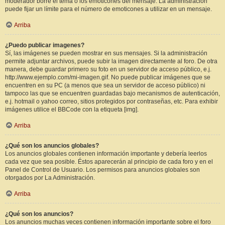
moderador borre el tema o los emoticones del mensaje. La administración
puede fijar un límite para el número de emoticones a utilizar en un mensaje.
Arriba
¿Puedo publicar imagenes?
Sí, las imágenes se pueden mostrar en sus mensajes. Si la administración
permite adjuntar archivos, puede subir la imagen directamente al foro. De otra
manera, debe guardar primero su foto en un servidor de acceso público, e.j.
http://www.ejemplo.com/mi-imagen.gif. No puede publicar imágenes que se
encuentren en su PC (a menos que sea un servidor de acceso público) ni
tampoco las que se encuentren guardadas bajo mecanismos de autenticación,
e.j. hotmail o yahoo correo, sitios protegidos por contraseñas, etc. Para exhibir
imágenes utilice el BBCode con la etiqueta [img].
Arriba
¿Qué son los anuncios globales?
Los anuncios globales contienen información importante y debería leerlos
cada vez que sea posible. Éstos aparecerán al principio de cada foro y en el
Panel de Control de Usuario. Los permisos para anuncios globales son
otorgados por La Administración.
Arriba
¿Qué son los anuncios?
Los anuncios muchas veces contienen información importante sobre el foro