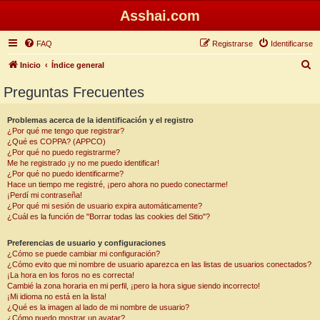
Asshai.com
FAQ
Registrarse
Identificarse
B
Inicio
Índice general
u
Preguntas Frecuentes
s
c
Problemas acerca de la identificación y el registro
¿Por qué me tengo que registrar?
a
¿Qué es COPPA? (APPCO)
r
¿Por qué no puedo registrarme?
Me he registrado ¡y no me puedo identificar!
¿Por qué no puedo identificarme?
Hace un tiempo me registré, ¡pero ahora no puedo conectarme!
¡Perdí mi contraseña!
¿Por qué mi sesión de usuario expira automáticamente?
¿Cuál es la función de "Borrar todas las cookies del Sitio"?
Preferencias de usuario y configuraciones
¿Cómo se puede cambiar mi configuración?
¿Cómo evito que mi nombre de usuario aparezca en las listas de usuarios conectados?
¡La hora en los foros no es correcta!
Cambié la zona horaria en mi perfil, ¡pero la hora sigue siendo incorrecto!
¡Mi idioma no está en la lista!
¿Qué es la imagen al lado de mi nombre de usuario?
¿Cómo puedo mostrar un avatar?