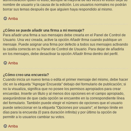
administración quién lo editó, aunque la mayoría de las veces el editor deja su
nombre de usuario y la causa de la edición. Los usuarios normales no podrán
borrar sus temas después de que alguien haya respondido al mismo.
Arriba
¿Cómo se puede añadir una firma a mi mensaje?
Para añadir una firma a sus mensajes debe crearla en el Panel de Control de
Usuario. Una vez creada, active la opción
Añadir firma
cuando publique un
mensaje. Puede asignar una firma por defecto a todos sus mensajes activando
la casilla correcta en su Panel de Control de Usuario. Para dejar de añadirla
en los mensajes, debe desactivar la opción
Añadir firma
dentro del perfil.
Arriba
¿Cómo creo una encuesta?
Cuando inicia un nuevo tema o edita el primer mensaje del mismo, debe hacer
clic en la etiqueta "Agregar Encuesta" debajo del formulario de publicación; si
no la visualiza, significa que no posee los permisos apropiados para crear
encuestas. Inserte un título y al menos dos opciones en el campo apropiado,
asegurándose de que cada opción se encuentre en la correspondiente línea
del formulario. También puede elegir el número de opciones que el usuario
puede seleccionar en la etiqueta "Opciones por usuario", el tiempo límite en
días para la encuesta (0 para duración infinita) y por último la opción de
permitir a lo usuarios cambiar su votos.
Arriba