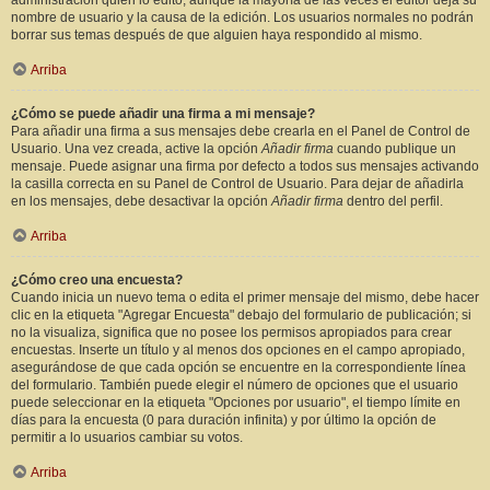
administración quién lo editó, aunque la mayoría de las veces el editor deja su
nombre de usuario y la causa de la edición. Los usuarios normales no podrán
borrar sus temas después de que alguien haya respondido al mismo.
Arriba
¿Cómo se puede añadir una firma a mi mensaje?
Para añadir una firma a sus mensajes debe crearla en el Panel de Control de
Usuario. Una vez creada, active la opción
Añadir firma
cuando publique un
mensaje. Puede asignar una firma por defecto a todos sus mensajes activando
la casilla correcta en su Panel de Control de Usuario. Para dejar de añadirla
en los mensajes, debe desactivar la opción
Añadir firma
dentro del perfil.
Arriba
¿Cómo creo una encuesta?
Cuando inicia un nuevo tema o edita el primer mensaje del mismo, debe hacer
clic en la etiqueta "Agregar Encuesta" debajo del formulario de publicación; si
no la visualiza, significa que no posee los permisos apropiados para crear
encuestas. Inserte un título y al menos dos opciones en el campo apropiado,
asegurándose de que cada opción se encuentre en la correspondiente línea
del formulario. También puede elegir el número de opciones que el usuario
puede seleccionar en la etiqueta "Opciones por usuario", el tiempo límite en
días para la encuesta (0 para duración infinita) y por último la opción de
permitir a lo usuarios cambiar su votos.
Arriba