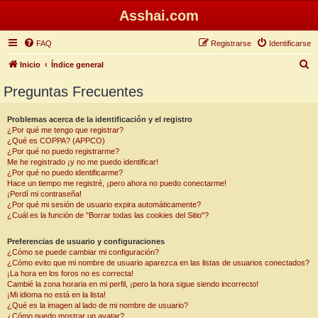
Asshai.com
FAQ
Registrarse
Identificarse
B
Inicio
Índice general
u
Preguntas Frecuentes
s
c
Problemas acerca de la identificación y el registro
¿Por qué me tengo que registrar?
a
¿Qué es COPPA? (APPCO)
r
¿Por qué no puedo registrarme?
Me he registrado ¡y no me puedo identificar!
¿Por qué no puedo identificarme?
Hace un tiempo me registré, ¡pero ahora no puedo conectarme!
¡Perdí mi contraseña!
¿Por qué mi sesión de usuario expira automáticamente?
¿Cuál es la función de "Borrar todas las cookies del Sitio"?
Preferencias de usuario y configuraciones
¿Cómo se puede cambiar mi configuración?
¿Cómo evito que mi nombre de usuario aparezca en las listas de usuarios conectados?
¡La hora en los foros no es correcta!
Cambié la zona horaria en mi perfil, ¡pero la hora sigue siendo incorrecto!
¡Mi idioma no está en la lista!
¿Qué es la imagen al lado de mi nombre de usuario?
¿Cómo puedo mostrar un avatar?