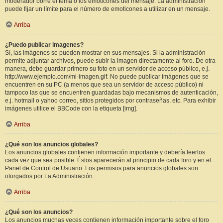
moderador borre el tema o los emoticones del mensaje. La administración
puede fijar un límite para el número de emoticones a utilizar en un mensaje.
Arriba
¿Puedo publicar imagenes?
Sí, las imágenes se pueden mostrar en sus mensajes. Si la administración
permite adjuntar archivos, puede subir la imagen directamente al foro. De otra
manera, debe guardar primero su foto en un servidor de acceso público, e.j.
http://www.ejemplo.com/mi-imagen.gif. No puede publicar imágenes que se
encuentren en su PC (a menos que sea un servidor de acceso público) ni
tampoco las que se encuentren guardadas bajo mecanismos de autenticación,
e.j. hotmail o yahoo correo, sitios protegidos por contraseñas, etc. Para exhibir
imágenes utilice el BBCode con la etiqueta [img].
Arriba
¿Qué son los anuncios globales?
Los anuncios globales contienen información importante y debería leerlos
cada vez que sea posible. Éstos aparecerán al principio de cada foro y en el
Panel de Control de Usuario. Los permisos para anuncios globales son
otorgados por La Administración.
Arriba
¿Qué son los anuncios?
Los anuncios muchas veces contienen información importante sobre el foro