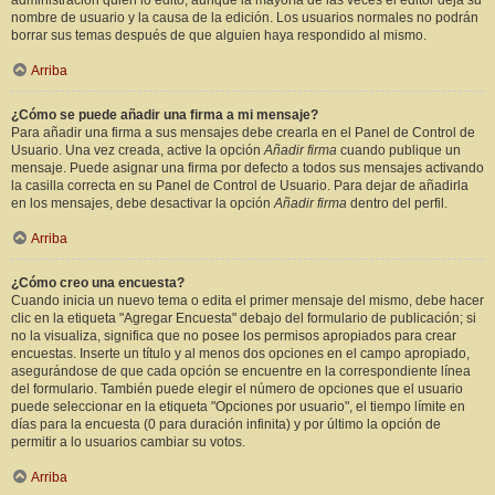
administración quién lo editó, aunque la mayoría de las veces el editor deja su
nombre de usuario y la causa de la edición. Los usuarios normales no podrán
borrar sus temas después de que alguien haya respondido al mismo.
Arriba
¿Cómo se puede añadir una firma a mi mensaje?
Para añadir una firma a sus mensajes debe crearla en el Panel de Control de
Usuario. Una vez creada, active la opción
Añadir firma
cuando publique un
mensaje. Puede asignar una firma por defecto a todos sus mensajes activando
la casilla correcta en su Panel de Control de Usuario. Para dejar de añadirla
en los mensajes, debe desactivar la opción
Añadir firma
dentro del perfil.
Arriba
¿Cómo creo una encuesta?
Cuando inicia un nuevo tema o edita el primer mensaje del mismo, debe hacer
clic en la etiqueta "Agregar Encuesta" debajo del formulario de publicación; si
no la visualiza, significa que no posee los permisos apropiados para crear
encuestas. Inserte un título y al menos dos opciones en el campo apropiado,
asegurándose de que cada opción se encuentre en la correspondiente línea
del formulario. También puede elegir el número de opciones que el usuario
puede seleccionar en la etiqueta "Opciones por usuario", el tiempo límite en
días para la encuesta (0 para duración infinita) y por último la opción de
permitir a lo usuarios cambiar su votos.
Arriba