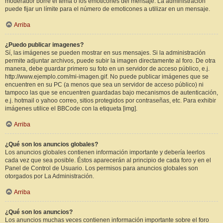
moderador borre el tema o los emoticones del mensaje. La administración
puede fijar un límite para el número de emoticones a utilizar en un mensaje.
Arriba
¿Puedo publicar imagenes?
Sí, las imágenes se pueden mostrar en sus mensajes. Si la administración
permite adjuntar archivos, puede subir la imagen directamente al foro. De otra
manera, debe guardar primero su foto en un servidor de acceso público, e.j.
http://www.ejemplo.com/mi-imagen.gif. No puede publicar imágenes que se
encuentren en su PC (a menos que sea un servidor de acceso público) ni
tampoco las que se encuentren guardadas bajo mecanismos de autenticación,
e.j. hotmail o yahoo correo, sitios protegidos por contraseñas, etc. Para exhibir
imágenes utilice el BBCode con la etiqueta [img].
Arriba
¿Qué son los anuncios globales?
Los anuncios globales contienen información importante y debería leerlos
cada vez que sea posible. Éstos aparecerán al principio de cada foro y en el
Panel de Control de Usuario. Los permisos para anuncios globales son
otorgados por La Administración.
Arriba
¿Qué son los anuncios?
Los anuncios muchas veces contienen información importante sobre el foro