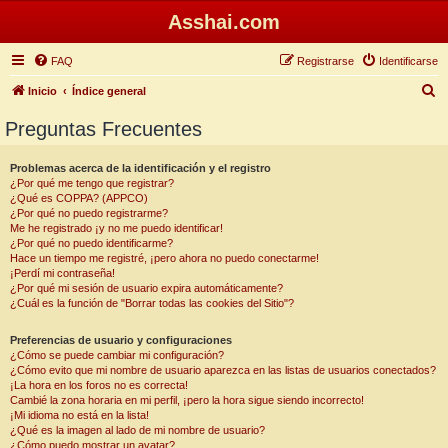
Asshai.com
FAQ
Registrarse
Identificarse
B
Inicio
Índice general
u
Preguntas Frecuentes
s
c
Problemas acerca de la identificación y el registro
¿Por qué me tengo que registrar?
a
¿Qué es COPPA? (APPCO)
r
¿Por qué no puedo registrarme?
Me he registrado ¡y no me puedo identificar!
¿Por qué no puedo identificarme?
Hace un tiempo me registré, ¡pero ahora no puedo conectarme!
¡Perdí mi contraseña!
¿Por qué mi sesión de usuario expira automáticamente?
¿Cuál es la función de "Borrar todas las cookies del Sitio"?
Preferencias de usuario y configuraciones
¿Cómo se puede cambiar mi configuración?
¿Cómo evito que mi nombre de usuario aparezca en las listas de usuarios conectados?
¡La hora en los foros no es correcta!
Cambié la zona horaria en mi perfil, ¡pero la hora sigue siendo incorrecto!
¡Mi idioma no está en la lista!
¿Qué es la imagen al lado de mi nombre de usuario?
¿Cómo puedo mostrar un avatar?