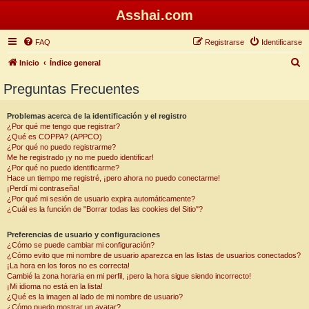
Asshai.com
FAQ
Registrarse
Identificarse
B
Inicio
Índice general
u
Preguntas Frecuentes
s
c
Problemas acerca de la identificación y el registro
¿Por qué me tengo que registrar?
a
¿Qué es COPPA? (APPCO)
r
¿Por qué no puedo registrarme?
Me he registrado ¡y no me puedo identificar!
¿Por qué no puedo identificarme?
Hace un tiempo me registré, ¡pero ahora no puedo conectarme!
¡Perdí mi contraseña!
¿Por qué mi sesión de usuario expira automáticamente?
¿Cuál es la función de "Borrar todas las cookies del Sitio"?
Preferencias de usuario y configuraciones
¿Cómo se puede cambiar mi configuración?
¿Cómo evito que mi nombre de usuario aparezca en las listas de usuarios conectados?
¡La hora en los foros no es correcta!
Cambié la zona horaria en mi perfil, ¡pero la hora sigue siendo incorrecto!
¡Mi idioma no está en la lista!
¿Qué es la imagen al lado de mi nombre de usuario?
¿Cómo puedo mostrar un avatar?