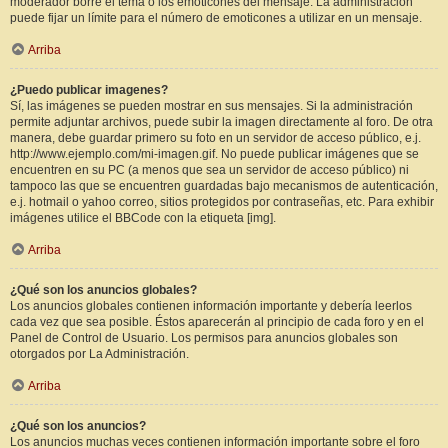
moderador borre el tema o los emoticones del mensaje. La administración
puede fijar un límite para el número de emoticones a utilizar en un mensaje.
Arriba
¿Puedo publicar imagenes?
Sí, las imágenes se pueden mostrar en sus mensajes. Si la administración
permite adjuntar archivos, puede subir la imagen directamente al foro. De otra
manera, debe guardar primero su foto en un servidor de acceso público, e.j.
http://www.ejemplo.com/mi-imagen.gif. No puede publicar imágenes que se
encuentren en su PC (a menos que sea un servidor de acceso público) ni
tampoco las que se encuentren guardadas bajo mecanismos de autenticación,
e.j. hotmail o yahoo correo, sitios protegidos por contraseñas, etc. Para exhibir
imágenes utilice el BBCode con la etiqueta [img].
Arriba
¿Qué son los anuncios globales?
Los anuncios globales contienen información importante y debería leerlos
cada vez que sea posible. Éstos aparecerán al principio de cada foro y en el
Panel de Control de Usuario. Los permisos para anuncios globales son
otorgados por La Administración.
Arriba
¿Qué son los anuncios?
Los anuncios muchas veces contienen información importante sobre el foro