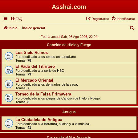
Asshai.com
FAQ
Registrarse
Identificarse
B
Inicio
Índice general
u
Fecha actual Sab, 08 Ago 2026, 22:04
s
Canción de Hielo y Fuego
c
Los Siete Reinos
Foro dedicado a los textos en castellano.
a
Temas:
78
r
El Vado del Titiritero
Foro dedicado a la serie de HBO.
Temas:
79
El Mercado Oriental
Foro dedicado a los derivados de la saga.
Temas:
7
Torneo de la Falsa Primavera
Foro dedicado a los juegos de Canción de Hielo y Fuego.
Temas:
8
Antigua
La Ciudadela de Antigua
Foro dedicado a la literatura, al cine y a la música.
Temas:
41
Cruzando el Mar Angosto