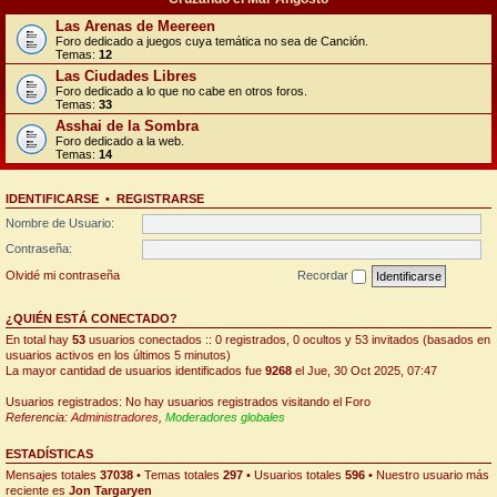
Las Arenas de Meereen
Foro dedicado a juegos cuya temática no sea de Canción.
Temas:
12
Las Ciudades Libres
Foro dedicado a lo que no cabe en otros foros.
Temas:
33
Asshai de la Sombra
Foro dedicado a la web.
Temas:
14
IDENTIFICARSE
•
REGISTRARSE
Nombre de Usuario:
Contraseña:
Olvidé mi contraseña
Recordar
¿QUIÉN ESTÁ CONECTADO?
En total hay
53
usuarios conectados :: 0 registrados, 0 ocultos y 53 invitados (basados en
usuarios activos en los últimos 5 minutos)
La mayor cantidad de usuarios identificados fue
9268
el Jue, 30 Oct 2025, 07:47
Usuarios registrados: No hay usuarios registrados visitando el Foro
Referencia:
Administradores
,
Moderadores globales
ESTADÍSTICAS
Mensajes totales
37038
• Temas totales
297
• Usuarios totales
596
• Nuestro usuario más
reciente es
Jon Targaryen