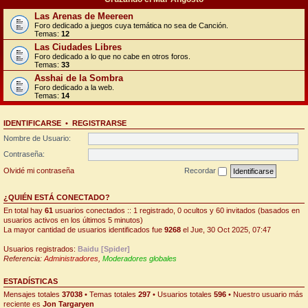
Las Arenas de Meereen
Foro dedicado a juegos cuya temática no sea de Canción.
Temas:
12
Las Ciudades Libres
Foro dedicado a lo que no cabe en otros foros.
Temas:
33
Asshai de la Sombra
Foro dedicado a la web.
Temas:
14
IDENTIFICARSE
•
REGISTRARSE
Nombre de Usuario:
Contraseña:
Olvidé mi contraseña
Recordar
¿QUIÉN ESTÁ CONECTADO?
En total hay
61
usuarios conectados :: 1 registrado, 0 ocultos y 60 invitados (basados en
usuarios activos en los últimos 5 minutos)
La mayor cantidad de usuarios identificados fue
9268
el Jue, 30 Oct 2025, 07:47
Usuarios registrados:
Baidu [Spider]
Referencia:
Administradores
,
Moderadores globales
ESTADÍSTICAS
Mensajes totales
37038
• Temas totales
297
• Usuarios totales
596
• Nuestro usuario más
reciente es
Jon Targaryen