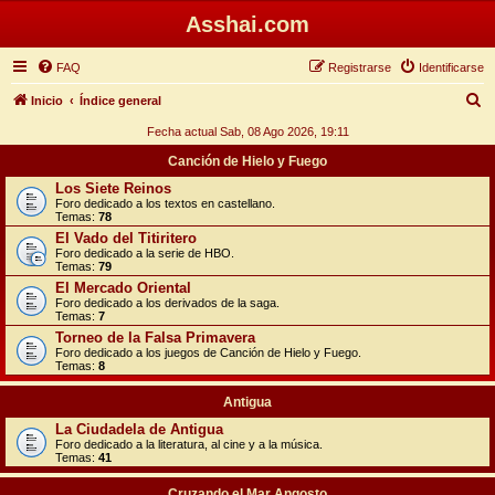
Asshai.com
FAQ
Registrarse
Identificarse
B
Inicio
Índice general
u
Fecha actual Sab, 08 Ago 2026, 19:11
s
Canción de Hielo y Fuego
c
Los Siete Reinos
Foro dedicado a los textos en castellano.
a
Temas:
78
r
El Vado del Titiritero
Foro dedicado a la serie de HBO.
Temas:
79
El Mercado Oriental
Foro dedicado a los derivados de la saga.
Temas:
7
Torneo de la Falsa Primavera
Foro dedicado a los juegos de Canción de Hielo y Fuego.
Temas:
8
Antigua
La Ciudadela de Antigua
Foro dedicado a la literatura, al cine y a la música.
Temas:
41
Cruzando el Mar Angosto