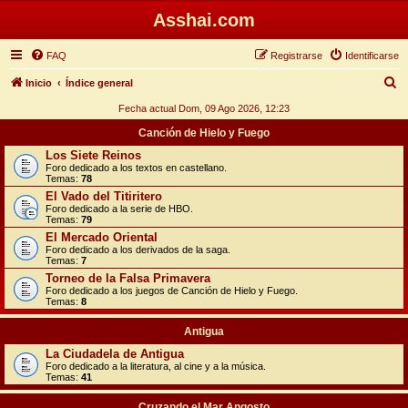
Asshai.com
FAQ
Registrarse
Identificarse
B
Inicio
Índice general
u
Fecha actual Dom, 09 Ago 2026, 12:23
s
Canción de Hielo y Fuego
c
Los Siete Reinos
Foro dedicado a los textos en castellano.
a
Temas:
78
r
El Vado del Titiritero
Foro dedicado a la serie de HBO.
Temas:
79
El Mercado Oriental
Foro dedicado a los derivados de la saga.
Temas:
7
Torneo de la Falsa Primavera
Foro dedicado a los juegos de Canción de Hielo y Fuego.
Temas:
8
Antigua
La Ciudadela de Antigua
Foro dedicado a la literatura, al cine y a la música.
Temas:
41
Cruzando el Mar Angosto