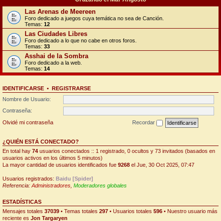
Las Arenas de Meereen
Foro dedicado a juegos cuya temática no sea de Canción.
Temas:
12
Las Ciudades Libres
Foro dedicado a lo que no cabe en otros foros.
Temas:
33
Asshai de la Sombra
Foro dedicado a la web.
Temas:
14
IDENTIFICARSE
•
REGISTRARSE
Nombre de Usuario:
Contraseña:
Olvidé mi contraseña
Recordar
¿QUIÉN ESTÁ CONECTADO?
En total hay
74
usuarios conectados :: 1 registrado, 0 ocultos y 73 invitados (basados en
usuarios activos en los últimos 5 minutos)
La mayor cantidad de usuarios identificados fue
9268
el Jue, 30 Oct 2025, 07:47
Usuarios registrados:
Baidu [Spider]
Referencia:
Administradores
,
Moderadores globales
ESTADÍSTICAS
Mensajes totales
37039
• Temas totales
297
• Usuarios totales
596
• Nuestro usuario más
reciente es
Jon Targaryen