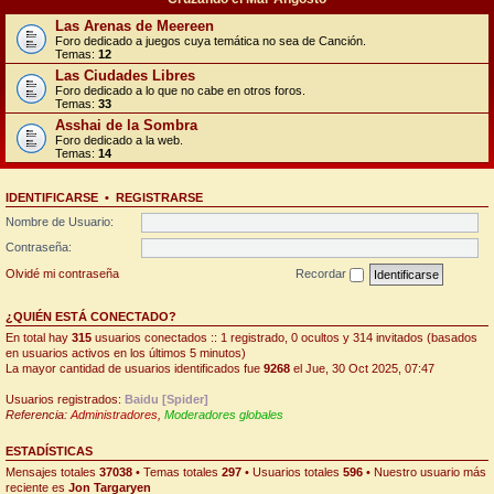
Las Arenas de Meereen
Foro dedicado a juegos cuya temática no sea de Canción.
Temas:
12
Las Ciudades Libres
Foro dedicado a lo que no cabe en otros foros.
Temas:
33
Asshai de la Sombra
Foro dedicado a la web.
Temas:
14
IDENTIFICARSE
•
REGISTRARSE
Nombre de Usuario:
Contraseña:
Olvidé mi contraseña
Recordar
¿QUIÉN ESTÁ CONECTADO?
En total hay
315
usuarios conectados :: 1 registrado, 0 ocultos y 314 invitados (basados
en usuarios activos en los últimos 5 minutos)
La mayor cantidad de usuarios identificados fue
9268
el Jue, 30 Oct 2025, 07:47
Usuarios registrados:
Baidu [Spider]
Referencia:
Administradores
,
Moderadores globales
ESTADÍSTICAS
Mensajes totales
37038
• Temas totales
297
• Usuarios totales
596
• Nuestro usuario más
reciente es
Jon Targaryen