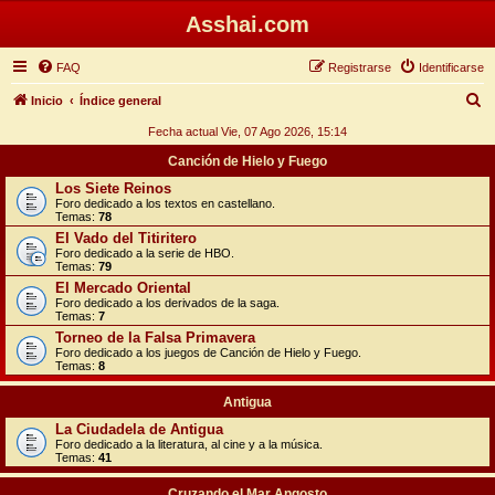
Asshai.com
FAQ
Registrarse
Identificarse
B
Inicio
Índice general
u
Fecha actual Vie, 07 Ago 2026, 15:14
s
Canción de Hielo y Fuego
c
Los Siete Reinos
Foro dedicado a los textos en castellano.
a
Temas:
78
r
El Vado del Titiritero
Foro dedicado a la serie de HBO.
Temas:
79
El Mercado Oriental
Foro dedicado a los derivados de la saga.
Temas:
7
Torneo de la Falsa Primavera
Foro dedicado a los juegos de Canción de Hielo y Fuego.
Temas:
8
Antigua
La Ciudadela de Antigua
Foro dedicado a la literatura, al cine y a la música.
Temas:
41
Cruzando el Mar Angosto