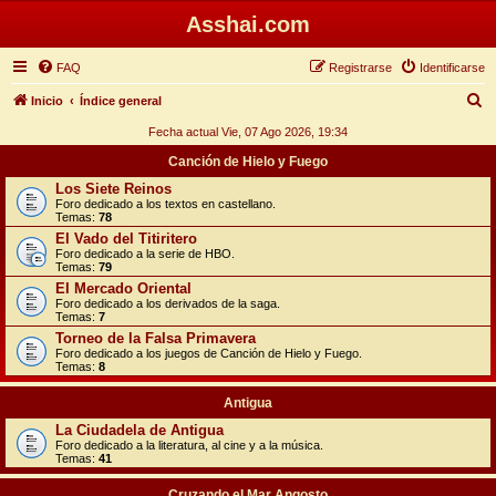
Asshai.com
FAQ
Registrarse
Identificarse
B
Inicio
Índice general
u
Fecha actual Vie, 07 Ago 2026, 19:34
s
Canción de Hielo y Fuego
c
Los Siete Reinos
Foro dedicado a los textos en castellano.
a
Temas:
78
r
El Vado del Titiritero
Foro dedicado a la serie de HBO.
Temas:
79
El Mercado Oriental
Foro dedicado a los derivados de la saga.
Temas:
7
Torneo de la Falsa Primavera
Foro dedicado a los juegos de Canción de Hielo y Fuego.
Temas:
8
Antigua
La Ciudadela de Antigua
Foro dedicado a la literatura, al cine y a la música.
Temas:
41
Cruzando el Mar Angosto