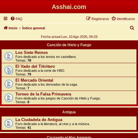
Asshai.com
FAQ
Registrarse
Identificarse
B
Inicio
Índice general
u
Fecha actual Lun, 10 Ago 2026, 09:29
s
Canción de Hielo y Fuego
c
Los Siete Reinos
Foro dedicado a los textos en castellano.
a
Temas:
78
r
El Vado del Titiritero
Foro dedicado a la serie de HBO.
Temas:
79
El Mercado Oriental
Foro dedicado a los derivados de la saga.
Temas:
7
Torneo de la Falsa Primavera
Foro dedicado a los juegos de Canción de Hielo y Fuego.
Temas:
8
Antigua
La Ciudadela de Antigua
Foro dedicado a la literatura, al cine y a la música.
Temas:
41
Cruzando el Mar Angosto