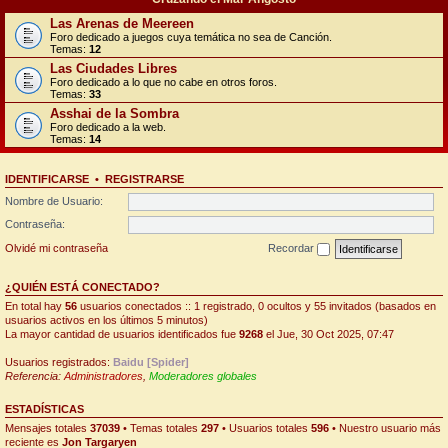
Las Arenas de Meereen
Foro dedicado a juegos cuya temática no sea de Canción.
Temas:
12
Las Ciudades Libres
Foro dedicado a lo que no cabe en otros foros.
Temas:
33
Asshai de la Sombra
Foro dedicado a la web.
Temas:
14
IDENTIFICARSE
•
REGISTRARSE
Nombre de Usuario:
Contraseña:
Olvidé mi contraseña
Recordar
¿QUIÉN ESTÁ CONECTADO?
En total hay
56
usuarios conectados :: 1 registrado, 0 ocultos y 55 invitados (basados en
usuarios activos en los últimos 5 minutos)
La mayor cantidad de usuarios identificados fue
9268
el Jue, 30 Oct 2025, 07:47
Usuarios registrados:
Baidu [Spider]
Referencia:
Administradores
,
Moderadores globales
ESTADÍSTICAS
Mensajes totales
37039
• Temas totales
297
• Usuarios totales
596
• Nuestro usuario más
reciente es
Jon Targaryen