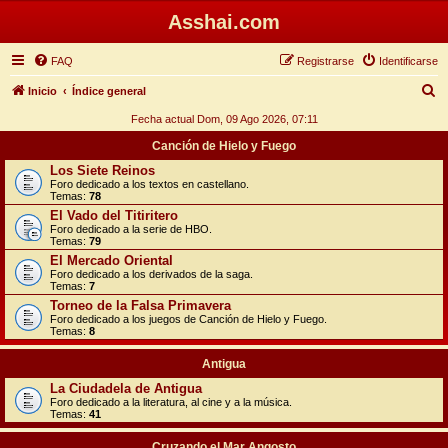
Asshai.com
FAQ
Registrarse
Identificarse
B
Inicio
Índice general
u
Fecha actual Dom, 09 Ago 2026, 07:11
s
Canción de Hielo y Fuego
c
Los Siete Reinos
Foro dedicado a los textos en castellano.
a
Temas:
78
r
El Vado del Titiritero
Foro dedicado a la serie de HBO.
Temas:
79
El Mercado Oriental
Foro dedicado a los derivados de la saga.
Temas:
7
Torneo de la Falsa Primavera
Foro dedicado a los juegos de Canción de Hielo y Fuego.
Temas:
8
Antigua
La Ciudadela de Antigua
Foro dedicado a la literatura, al cine y a la música.
Temas:
41
Cruzando el Mar Angosto