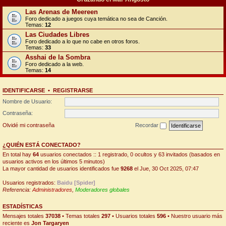
Las Arenas de Meereen
Foro dedicado a juegos cuya temática no sea de Canción.
Temas:
12
Las Ciudades Libres
Foro dedicado a lo que no cabe en otros foros.
Temas:
33
Asshai de la Sombra
Foro dedicado a la web.
Temas:
14
IDENTIFICARSE
•
REGISTRARSE
Nombre de Usuario:
Contraseña:
Olvidé mi contraseña
Recordar
¿QUIÉN ESTÁ CONECTADO?
En total hay
64
usuarios conectados :: 1 registrado, 0 ocultos y 63 invitados (basados en
usuarios activos en los últimos 5 minutos)
La mayor cantidad de usuarios identificados fue
9268
el Jue, 30 Oct 2025, 07:47
Usuarios registrados:
Baidu [Spider]
Referencia:
Administradores
,
Moderadores globales
ESTADÍSTICAS
Mensajes totales
37038
• Temas totales
297
• Usuarios totales
596
• Nuestro usuario más
reciente es
Jon Targaryen