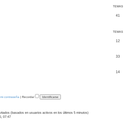
TEMAS
41
TEMAS
12
33
14
 mi contraseña
|
Recordar
vitados (basados en usuarios activos en los últimos 5 minutos)
5, 07:47