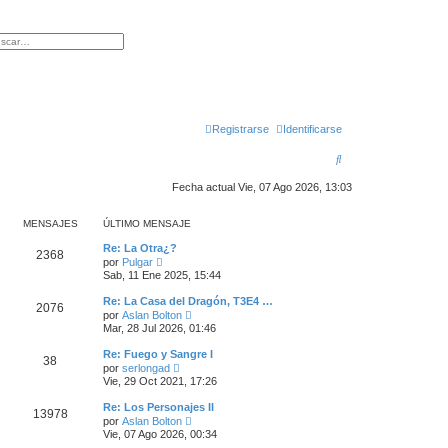
queda avanzada
Registrarse
Identificarse
B
u
Fecha actual Vie, 07 Ago 2026, 13:03
s
MENSAJES
ÚLTIMO MENSAJE
c
Re: La Otra¿?
a
2368
V
por
Pulgar
e
Sab, 11 Ene 2025, 15:44
r
r
ú
Re: La Casa del Dragón, T3E4 …
2076
l
V
por
Aslan Bolton
t
e
Mar, 28 Jul 2026, 01:46
i
r
m
ú
Re: Fuego y Sangre I
o
38
l
V
m
por
serlongad
t
e
e
Vie, 29 Oct 2021, 17:26
i
r
n
m
ú
s
Re: Los Personajes II
o
13978
l
a
V
m
por
Aslan Bolton
t
j
e
e
Vie, 07 Ago 2026, 00:34
i
e
r
n