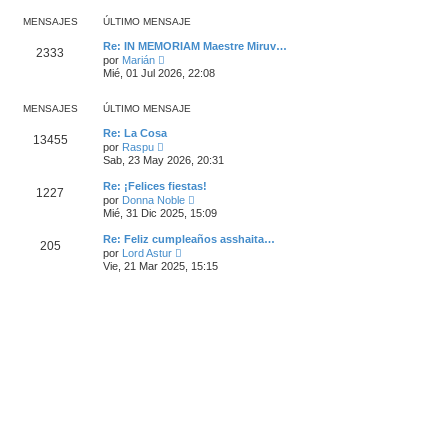
m
ú
s
o
l
a
MENSAJES
ÚLTIMO MENSAJE
m
t
j
e
i
e
Re: IN MEMORIAM Maestre Miruv…
n
2333
m
V
por
Marián
s
o
e
Mié, 01 Jul 2026, 22:08
a
m
r
j
e
ú
e
n
l
MENSAJES
ÚLTIMO MENSAJE
s
t
a
i
Re: La Cosa
j
13455
m
V
por
Raspu
e
o
e
Sab, 23 May 2026, 20:31
m
r
e
ú
Re: ¡Felices fiestas!
n
1227
l
V
por
Donna Noble
s
t
e
Mié, 31 Dic 2025, 15:09
a
i
r
j
m
ú
e
Re: Feliz cumpleaños asshaita…
o
205
l
V
m
por
Lord Astur
t
e
e
Vie, 21 Mar 2025, 15:15
i
r
n
m
ú
s
o
l
a
m
t
j
e
i
e
n
m
s
o
a
m
j
e
e
n
s
a
j
e