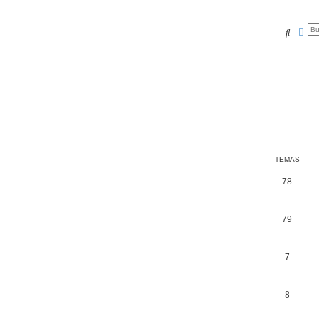
Buscar
Bús
TEMAS
78
79
7
8