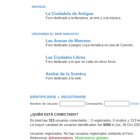
ANTIGUA
La Ciudadela de Antigua
Foro dedicado a la literatura, al cine y a la música.
CRUZANDO EL MAR ANGOSTO
Las Arenas de Meereen
Foro dedicado a juegos cuya temática no sea de Canción.
Las Ciudades Libres
Foro dedicado a lo que no cabe en otros foros.
Asshai de la Sombra
Foro dedicado a la web.
IDENTIFICARSE
•
REGISTRARSE
Nombre de Usuario:
Contraseña:
Olvidé
¿QUIÉN ESTÁ CONECTADO?
En total hay
313
usuarios conectados :: 0 registrados, 0 ocultos y 313 in
La mayor cantidad de usuarios identificados fue
9268
el Jue, 30 Oct 202
Usuarios registrados: No hay usuarios registrados visitando el Foro
Referencia:
Administradores
,
Moderadores globales