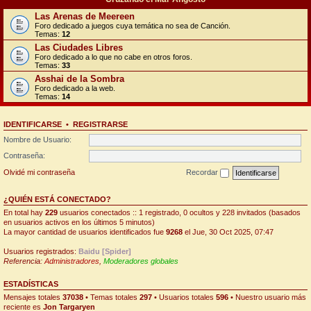
Las Arenas de Meereen
Foro dedicado a juegos cuya temática no sea de Canción.
Temas:
12
Las Ciudades Libres
Foro dedicado a lo que no cabe en otros foros.
Temas:
33
Asshai de la Sombra
Foro dedicado a la web.
Temas:
14
IDENTIFICARSE
•
REGISTRARSE
Nombre de Usuario:
Contraseña:
Olvidé mi contraseña
Recordar
¿QUIÉN ESTÁ CONECTADO?
En total hay
229
usuarios conectados :: 1 registrado, 0 ocultos y 228 invitados (basados
en usuarios activos en los últimos 5 minutos)
La mayor cantidad de usuarios identificados fue
9268
el Jue, 30 Oct 2025, 07:47
Usuarios registrados:
Baidu [Spider]
Referencia:
Administradores
,
Moderadores globales
ESTADÍSTICAS
Mensajes totales
37038
• Temas totales
297
• Usuarios totales
596
• Nuestro usuario más
reciente es
Jon Targaryen