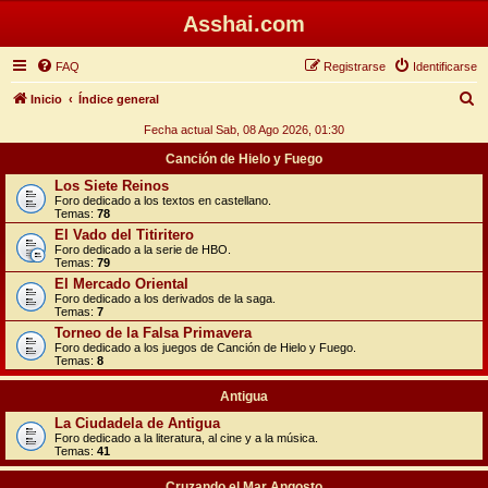
Asshai.com
FAQ
Registrarse
Identificarse
B
Inicio
Índice general
u
Fecha actual Sab, 08 Ago 2026, 01:30
s
Canción de Hielo y Fuego
c
Los Siete Reinos
Foro dedicado a los textos en castellano.
a
Temas:
78
r
El Vado del Titiritero
Foro dedicado a la serie de HBO.
Temas:
79
El Mercado Oriental
Foro dedicado a los derivados de la saga.
Temas:
7
Torneo de la Falsa Primavera
Foro dedicado a los juegos de Canción de Hielo y Fuego.
Temas:
8
Antigua
La Ciudadela de Antigua
Foro dedicado a la literatura, al cine y a la música.
Temas:
41
Cruzando el Mar Angosto