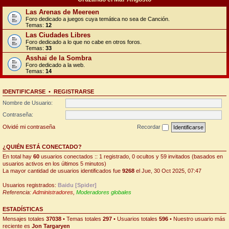
Las Arenas de Meereen
Foro dedicado a juegos cuya temática no sea de Canción.
Temas:
12
Las Ciudades Libres
Foro dedicado a lo que no cabe en otros foros.
Temas:
33
Asshai de la Sombra
Foro dedicado a la web.
Temas:
14
IDENTIFICARSE
•
REGISTRARSE
Nombre de Usuario:
Contraseña:
Olvidé mi contraseña
Recordar
¿QUIÉN ESTÁ CONECTADO?
En total hay
60
usuarios conectados :: 1 registrado, 0 ocultos y 59 invitados (basados en
usuarios activos en los últimos 5 minutos)
La mayor cantidad de usuarios identificados fue
9268
el Jue, 30 Oct 2025, 07:47
Usuarios registrados:
Baidu [Spider]
Referencia:
Administradores
,
Moderadores globales
ESTADÍSTICAS
Mensajes totales
37038
• Temas totales
297
• Usuarios totales
596
• Nuestro usuario más
reciente es
Jon Targaryen