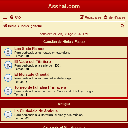
Asshai.com
FAQ
Registrarse
Identificarse
B
Inicio
Índice general
u
Fecha actual Sab, 08 Ago 2026, 17:10
s
Canción de Hielo y Fuego
c
Los Siete Reinos
Foro dedicado a los textos en castellano.
a
Temas:
78
r
El Vado del Titiritero
Foro dedicado a la serie de HBO.
Temas:
79
El Mercado Oriental
Foro dedicado a los derivados de la saga.
Temas:
7
Torneo de la Falsa Primavera
Foro dedicado a los juegos de Canción de Hielo y Fuego.
Temas:
8
Antigua
La Ciudadela de Antigua
Foro dedicado a la literatura, al cine y a la música.
Temas:
41
Cruzando el Mar Angosto