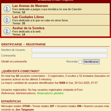
Las Arenas de Meereen
Foro dedicado a juegos cuya temática no sea de Canción.
Temas:
12
Las Ciudades Libres
Foro dedicado a lo que no cabe en otros foros.
Temas:
33
Asshai de la Sombra
Foro dedicado a la web.
Temas:
14
IDENTIFICARSE
•
REGISTRARSE
Nombre de Usuario:
Contraseña:
Olvidé mi contraseña
Recordar
¿QUIÉN ESTÁ CONECTADO?
En total hay
62
usuarios conectados :: 0 registrados, 0 ocultos y 62 invitados (basados en
usuarios activos en los últimos 5 minutos)
La mayor cantidad de usuarios identificados fue
9268
el Jue, 30 Oct 2025, 07:47
Usuarios registrados: No hay usuarios registrados visitando el Foro
Referencia:
Administradores
,
Moderadores globales
ESTADÍSTICAS
Mensajes totales
37038
• Temas totales
297
• Usuarios totales
596
• Nuestro usuario más
reciente es
Jon Targaryen