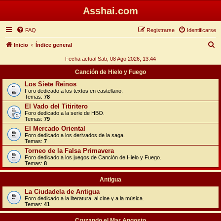
Asshai.com
FAQ
Registrarse
Identificarse
B
Inicio
Índice general
u
Fecha actual Sab, 08 Ago 2026, 13:44
s
Canción de Hielo y Fuego
c
Los Siete Reinos
Foro dedicado a los textos en castellano.
a
Temas:
78
r
El Vado del Titiritero
Foro dedicado a la serie de HBO.
Temas:
79
El Mercado Oriental
Foro dedicado a los derivados de la saga.
Temas:
7
Torneo de la Falsa Primavera
Foro dedicado a los juegos de Canción de Hielo y Fuego.
Temas:
8
Antigua
La Ciudadela de Antigua
Foro dedicado a la literatura, al cine y a la música.
Temas:
41
Cruzando el Mar Angosto