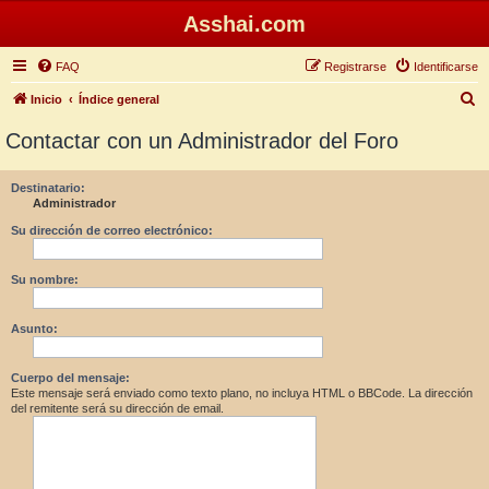
Asshai.com
FAQ
Registrarse
Identificarse
B
Inicio
Índice general
u
Contactar con un Administrador del Foro
s
c
Destinatario:
Administrador
a
r
Su dirección de correo electrónico:
Su nombre:
Asunto:
Cuerpo del mensaje:
Este mensaje será enviado como texto plano, no incluya HTML o BBCode. La dirección
del remitente será su dirección de email.