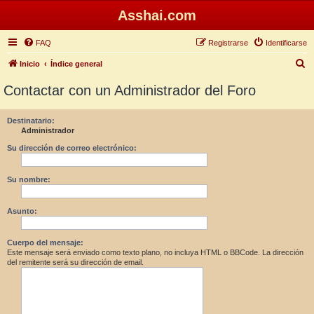
Asshai.com
FAQ
Registrarse
Identificarse
B
Inicio
Índice general
u
Contactar con un Administrador del Foro
s
c
Destinatario:
Administrador
a
r
Su dirección de correo electrónico:
Su nombre:
Asunto:
Cuerpo del mensaje:
Este mensaje será enviado como texto plano, no incluya HTML o BBCode. La dirección
del remitente será su dirección de email.