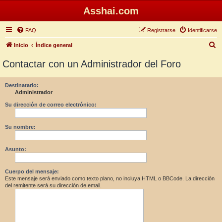
Asshai.com
FAQ
Registrarse
Identificarse
B
Inicio
Índice general
u
Contactar con un Administrador del Foro
s
c
Destinatario:
Administrador
a
r
Su dirección de correo electrónico:
Su nombre:
Asunto:
Cuerpo del mensaje:
Este mensaje será enviado como texto plano, no incluya HTML o BBCode. La dirección
del remitente será su dirección de email.