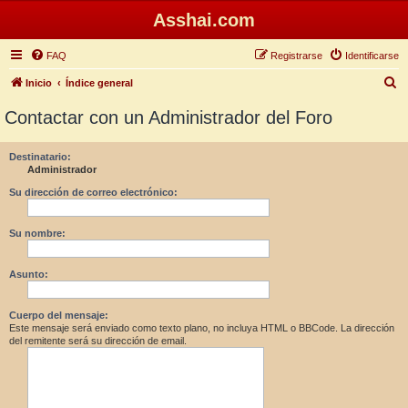
Asshai.com
FAQ
Registrarse
Identificarse
B
Inicio
Índice general
u
Contactar con un Administrador del Foro
s
c
Destinatario:
Administrador
a
r
Su dirección de correo electrónico:
Su nombre:
Asunto:
Cuerpo del mensaje:
Este mensaje será enviado como texto plano, no incluya HTML o BBCode. La dirección
del remitente será su dirección de email.