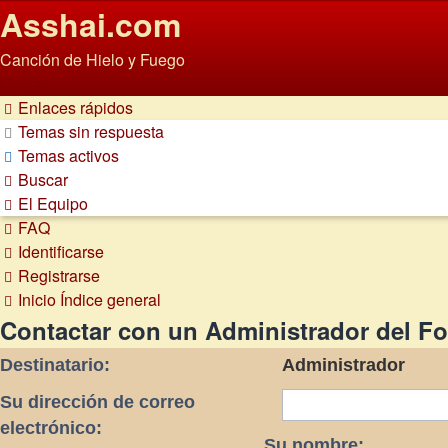
Asshai.com
Canción de Hielo y Fuego
Obviar
Enlaces rápidos
Temas sin respuesta
Temas activos
Buscar
El Equipo
FAQ
Identificarse
Registrarse
Inicio
Índice general
Contactar con un Administrador del Fo
Destinatario:
Administrador
Su dirección de correo
electrónico:
Su nombre: