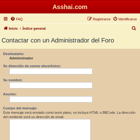
Asshai.com
FAQ
Registrarse
Identificarse
B
Inicio
Índice general
u
Contactar con un Administrador del Foro
s
c
Destinatario:
Administrador
a
r
Su dirección de correo electrónico:
Su nombre:
Asunto:
Cuerpo del mensaje:
Este mensaje será enviado como texto plano, no incluya HTML o BBCode. La dirección
del remitente será su dirección de email.