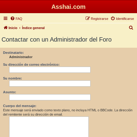
Asshai.com
FAQ
Registrarse
Identificarse
B
Inicio
Índice general
u
Contactar con un Administrador del Foro
s
c
Destinatario:
Administrador
a
r
Su dirección de correo electrónico:
Su nombre:
Asunto:
Cuerpo del mensaje:
Este mensaje será enviado como texto plano, no incluya HTML o BBCode. La dirección
del remitente será su dirección de email.