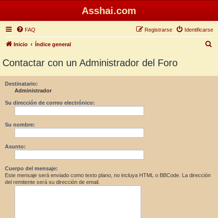
Asshai.com
FAQ
Registrarse
Identificarse
B
Inicio
Índice general
u
Contactar con un Administrador del Foro
s
c
Destinatario:
Administrador
a
r
Su dirección de correo electrónico:
Su nombre:
Asunto:
Cuerpo del mensaje:
Este mensaje será enviado como texto plano, no incluya HTML o BBCode. La dirección
del remitente será su dirección de email.