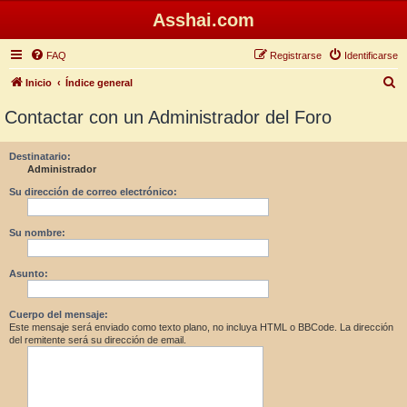
Asshai.com
FAQ
Registrarse
Identificarse
B
Inicio
Índice general
u
Contactar con un Administrador del Foro
s
c
Destinatario:
Administrador
a
r
Su dirección de correo electrónico:
Su nombre:
Asunto:
Cuerpo del mensaje:
Este mensaje será enviado como texto plano, no incluya HTML o BBCode. La dirección
del remitente será su dirección de email.