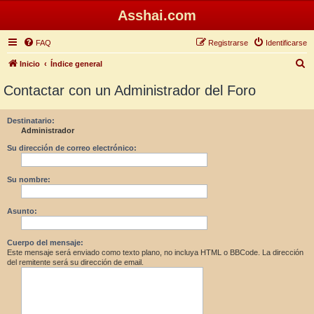
Asshai.com
FAQ
Registrarse
Identificarse
B
Inicio
Índice general
u
Contactar con un Administrador del Foro
s
c
Destinatario:
Administrador
a
r
Su dirección de correo electrónico:
Su nombre:
Asunto:
Cuerpo del mensaje:
Este mensaje será enviado como texto plano, no incluya HTML o BBCode. La dirección
del remitente será su dirección de email.