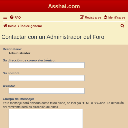
Asshai.com
FAQ
Registrarse
Identificarse
B
Inicio
Índice general
u
Contactar con un Administrador del Foro
s
c
Destinatario:
Administrador
a
r
Su dirección de correo electrónico:
Su nombre:
Asunto:
Cuerpo del mensaje:
Este mensaje será enviado como texto plano, no incluya HTML o BBCode. La dirección
del remitente será su dirección de email.