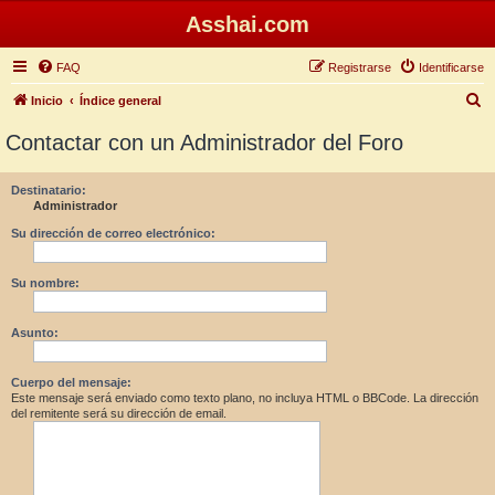
Asshai.com
FAQ
Registrarse
Identificarse
B
Inicio
Índice general
u
Contactar con un Administrador del Foro
s
c
Destinatario:
Administrador
a
r
Su dirección de correo electrónico:
Su nombre:
Asunto:
Cuerpo del mensaje:
Este mensaje será enviado como texto plano, no incluya HTML o BBCode. La dirección
del remitente será su dirección de email.