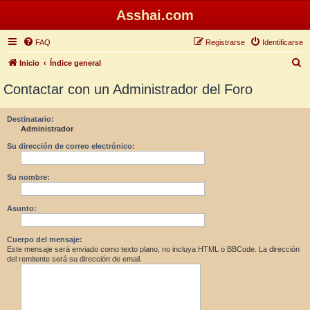
Asshai.com
FAQ
Registrarse
Identificarse
B
Inicio
Índice general
u
Contactar con un Administrador del Foro
s
c
Destinatario:
Administrador
a
r
Su dirección de correo electrónico:
Su nombre:
Asunto:
Cuerpo del mensaje:
Este mensaje será enviado como texto plano, no incluya HTML o BBCode. La dirección
del remitente será su dirección de email.