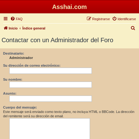
Asshai.com
FAQ
Registrarse
Identificarse
B
Inicio
Índice general
u
Contactar con un Administrador del Foro
s
c
Destinatario:
Administrador
a
r
Su dirección de correo electrónico:
Su nombre:
Asunto:
Cuerpo del mensaje:
Este mensaje será enviado como texto plano, no incluya HTML o BBCode. La dirección
del remitente será su dirección de email.