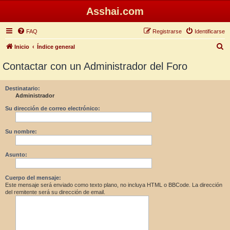
Asshai.com
FAQ
Registrarse
Identificarse
B
Inicio
Índice general
u
Contactar con un Administrador del Foro
s
c
Destinatario:
Administrador
a
r
Su dirección de correo electrónico:
Su nombre:
Asunto:
Cuerpo del mensaje:
Este mensaje será enviado como texto plano, no incluya HTML o BBCode. La dirección
del remitente será su dirección de email.