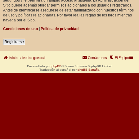
segundos y le permitirá un amplio acceso al sistema. La Administración del
Sitio puede además otorgar permisos adicionales a los usuarios registrados.
Antes de identificarse asegúrese de estar familiarizado con nuestros términos
de uso y políticas relacionadas. Por favor lea las reglas de los foros mientras
navega por el Sitio.
Condiciones de uso
|
Política de privacidad
Registrarse
Inicio
Índice general
Contáctenos
El Equipo
Desarrollado por
phpBB
® Forum Software © phpBB Limited
Traducción al español por
phpBB España