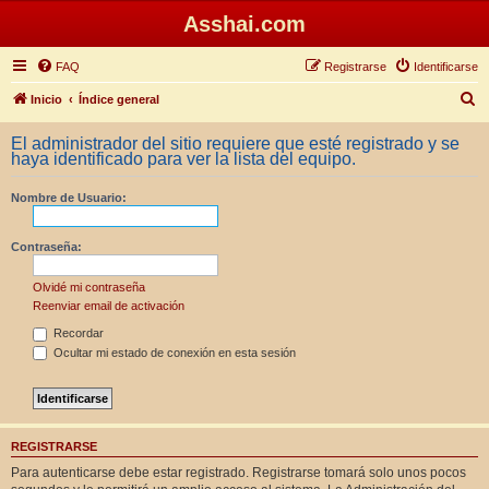
Asshai.com
FAQ
Registrarse
Identificarse
B
Inicio
Índice general
u
El administrador del sitio requiere que esté registrado y se
s
haya identificado para ver la lista del equipo.
c
Nombre de Usuario:
a
r
Contraseña:
Olvidé mi contraseña
Reenviar email de activación
Recordar
Ocultar mi estado de conexión en esta sesión
REGISTRARSE
Para autenticarse debe estar registrado. Registrarse tomará solo unos pocos