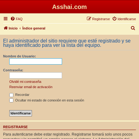
Asshai.com
FAQ
Registrarse
Identificarse
B
Inicio
Índice general
u
El administrador del sitio requiere que esté registrado y se
s
haya identificado para ver la lista del equipo.
c
Nombre de Usuario:
a
r
Contraseña:
Olvidé mi contraseña
Reenviar email de activación
Recordar
Ocultar mi estado de conexión en esta sesión
REGISTRARSE
Para autenticarse debe estar registrado. Registrarse tomará solo unos pocos