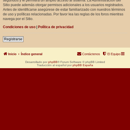
segundos y le permitirá un amplio acceso al sistema. La Administración del
Sitio puede además otorgar permisos adicionales a los usuarios registrados.
Antes de identificarse asegúrese de estar familiarizado con nuestros términos
de uso y políticas relacionadas. Por favor lea las reglas de los foros mientras
navega por el Sitio.
Condiciones de uso
|
Política de privacidad
Registrarse
Inicio
Índice general
Contáctenos
El Equipo
Desarrollado por
phpBB
® Forum Software © phpBB Limited
Traducción al español por
phpBB España