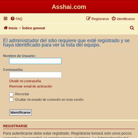
Asshai.com
FAQ
Registrarse
Identificarse
B
Inicio
Índice general
u
El administrador del sitio requiere que esté registrado y se
s
haya identificado para ver la lista del equipo.
c
Nombre de Usuario:
a
r
Contraseña:
Olvidé mi contraseña
Reenviar email de activación
Recordar
Ocultar mi estado de conexión en esta sesión
REGISTRARSE
Para autenticarse debe estar registrado. Registrarse tomará solo unos pocos