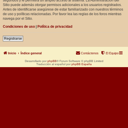
segundos y le permitirá un amplio acceso al sistema. La Administración del
Sitio puede además otorgar permisos adicionales a los usuarios registrados.
Antes de identificarse asegúrese de estar familiarizado con nuestros términos
de uso y políticas relacionadas. Por favor lea las reglas de los foros mientras
navega por el Sitio.
Condiciones de uso
|
Política de privacidad
Registrarse
Inicio
Índice general
Contáctenos
El Equipo
Desarrollado por
phpBB
® Forum Software © phpBB Limited
Traducción al español por
phpBB España