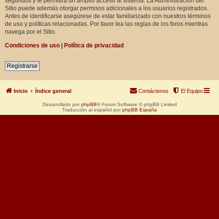
segundos y le permitirá un amplio acceso al sistema. La Administración del
Sitio puede además otorgar permisos adicionales a los usuarios registrados.
Antes de identificarse asegúrese de estar familiarizado con nuestros términos
de uso y políticas relacionadas. Por favor lea las reglas de los foros mientras
navega por el Sitio.
Condiciones de uso
|
Política de privacidad
Registrarse
Inicio
Índice general
Contáctenos
El Equipo
Desarrollado por
phpBB
® Forum Software © phpBB Limited
Traducción al español por
phpBB España