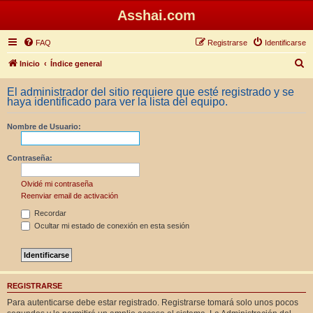
Asshai.com
FAQ
Registrarse
Identificarse
B
Inicio
Índice general
u
El administrador del sitio requiere que esté registrado y se
s
haya identificado para ver la lista del equipo.
c
Nombre de Usuario:
a
r
Contraseña:
Olvidé mi contraseña
Reenviar email de activación
Recordar
Ocultar mi estado de conexión en esta sesión
REGISTRARSE
Para autenticarse debe estar registrado. Registrarse tomará solo unos pocos