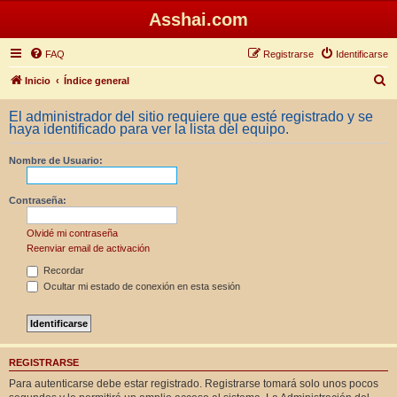
Asshai.com
FAQ
Registrarse
Identificarse
B
Inicio
Índice general
u
El administrador del sitio requiere que esté registrado y se
s
haya identificado para ver la lista del equipo.
c
Nombre de Usuario:
a
r
Contraseña:
Olvidé mi contraseña
Reenviar email de activación
Recordar
Ocultar mi estado de conexión en esta sesión
REGISTRARSE
Para autenticarse debe estar registrado. Registrarse tomará solo unos pocos