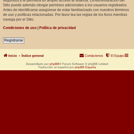
segundos y le permitirá un amplio acceso al sistema. La Administración del
Sitio puede además otorgar permisos adicionales a los usuarios registrados.
Antes de identificarse asegúrese de estar familiarizado con nuestros términos
de uso y políticas relacionadas. Por favor lea las reglas de los foros mientras
navega por el Sitio.
Condiciones de uso
|
Política de privacidad
Registrarse
Inicio
Índice general
Contáctenos
El Equipo
Desarrollado por
phpBB
® Forum Software © phpBB Limited
Traducción al español por
phpBB España