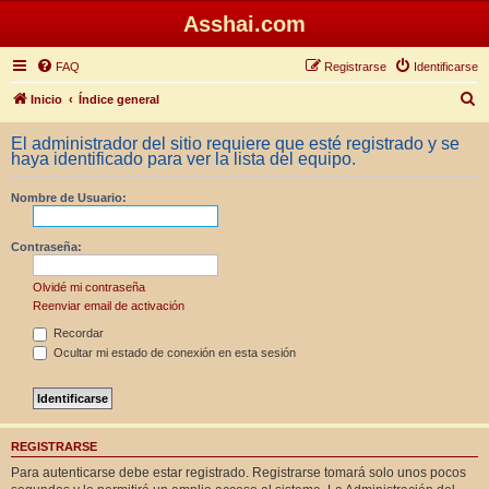
Asshai.com
FAQ
Registrarse
Identificarse
B
Inicio
Índice general
u
El administrador del sitio requiere que esté registrado y se
s
haya identificado para ver la lista del equipo.
c
Nombre de Usuario:
a
r
Contraseña:
Olvidé mi contraseña
Reenviar email de activación
Recordar
Ocultar mi estado de conexión en esta sesión
REGISTRARSE
Para autenticarse debe estar registrado. Registrarse tomará solo unos pocos