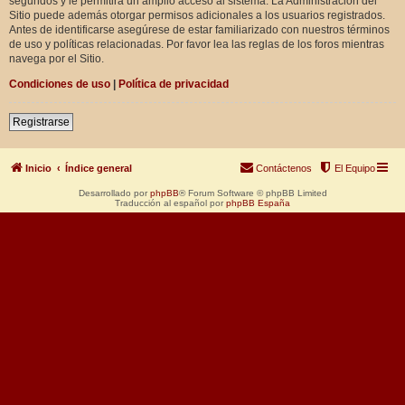
segundos y le permitirá un amplio acceso al sistema. La Administración del
Sitio puede además otorgar permisos adicionales a los usuarios registrados.
Antes de identificarse asegúrese de estar familiarizado con nuestros términos
de uso y políticas relacionadas. Por favor lea las reglas de los foros mientras
navega por el Sitio.
Condiciones de uso
|
Política de privacidad
Registrarse
Inicio
Índice general
Contáctenos
El Equipo
Desarrollado por
phpBB
® Forum Software © phpBB Limited
Traducción al español por
phpBB España