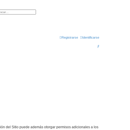
queda avanzada
Registrarse
Identificarse
B
u
s
c
a
r
ción del Sitio puede además otorgar permisos adicionales a los