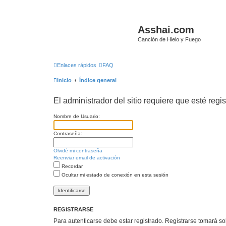
Asshai.com
Canción de Hielo y Fuego
Enlaces rápidos
FAQ
Inicio
Índice general
El administrador del sitio requiere que esté regis
Nombre de Usuario:
Contraseña:
Olvidé mi contraseña
Reenviar email de activación
Recordar
Ocultar mi estado de conexión en esta sesión
REGISTRARSE
Para autenticarse debe estar registrado. Registrarse tomará s