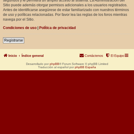
segundos y le permitirá un amplio acceso al sistema. La Administración del
Sitio puede además otorgar permisos adicionales a los usuarios registrados.
Antes de identificarse asegúrese de estar familiarizado con nuestros términos
de uso y políticas relacionadas. Por favor lea las reglas de los foros mientras
navega por el Sitio.
Condiciones de uso
|
Política de privacidad
Registrarse
Inicio
Índice general
Contáctenos
El Equipo
Desarrollado por
phpBB
® Forum Software © phpBB Limited
Traducción al español por
phpBB España