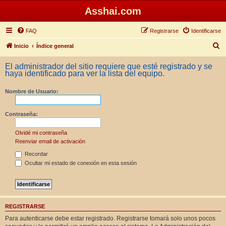
Asshai.com
FAQ
Registrarse
Identificarse
B
Inicio
Índice general
u
El administrador del sitio requiere que esté registrado y se
s
haya identificado para ver la lista del equipo.
c
Nombre de Usuario:
a
r
Contraseña:
Olvidé mi contraseña
Reenviar email de activación
Recordar
Ocultar mi estado de conexión en esta sesión
REGISTRARSE
Para autenticarse debe estar registrado. Registrarse tomará solo unos pocos