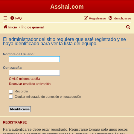
Asshai.com
FAQ
Registrarse
Identificarse
B
Inicio
Índice general
u
El administrador del sitio requiere que esté registrado y se
s
haya identificado para ver la lista del equipo.
c
Nombre de Usuario:
a
r
Contraseña:
Olvidé mi contraseña
Reenviar email de activación
Recordar
Ocultar mi estado de conexión en esta sesión
REGISTRARSE
Para autenticarse debe estar registrado. Registrarse tomará solo unos pocos