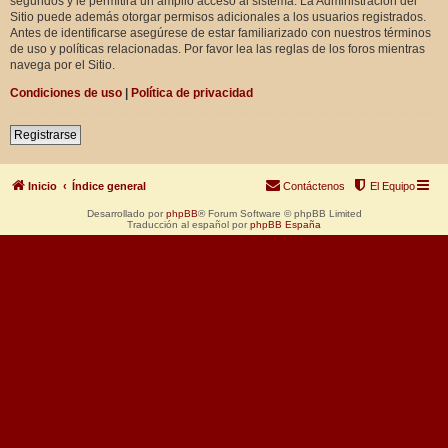
segundos y le permitirá un amplio acceso al sistema. La Administración del
Sitio puede además otorgar permisos adicionales a los usuarios registrados.
Antes de identificarse asegúrese de estar familiarizado con nuestros términos
de uso y políticas relacionadas. Por favor lea las reglas de los foros mientras
navega por el Sitio.
Condiciones de uso
|
Política de privacidad
Registrarse
Inicio
Índice general
Contáctenos
El Equipo
Desarrollado por
phpBB
® Forum Software © phpBB Limited
Traducción al español por
phpBB España